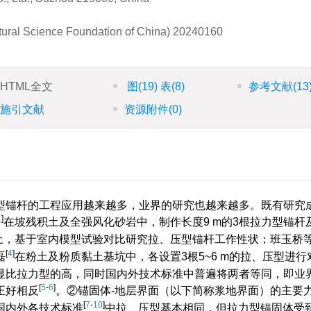
ural Science Foundation of China)
20240160
HTML全文
图
(19)
表
(8)
参考文献
(13
施引文献
资源附件
(0)
型锚杆的工程应用越来越多，业界的研究也越来越多。既有研究
1
]
在坡残积土及全强风化砂岩中，制作长度9 m的3根拉力型锚杆
土，基于室内模型试验对比研究拉、压型锚杆工作性状；班玉桥
[
4
]
磊
在粉土及粉质黏土基坑中，各设置3根5~6 m的拉、压型进行
显比拉力型的高，同时国内外技术标准中普遍将两者等同，即业
[
5
-
6
]
正好相反
。②锚固体-地层界面（以下简称浆地界面）的主要
[
7
-
10
]
国内外各技术标准
中拉、压型基本相同，但拉力型锚固体受