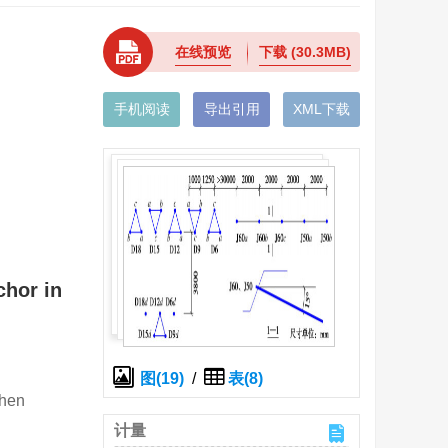
在线预览
下载
(30.3MB)
手机阅读
导出引用
XML下载
chor in
图(19)
/
表(8)
zhen
计量