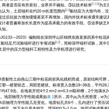
[
7
-
10
]
，两者是否应有所差别，业界并不确知。③以技术标准
为主
[
11
]
认为，土层锚杆在约20 m长度范围内
黏结应力大致均布，没
过后抗拔力增加缓慢甚至不再增加，国内外技术标准通常建议其为
，设计者普遍将加长长度作为提高承载力的有效手段。⑤业界缺乏
认知。
G132—2023》编制组在深圳坪山区锦绣东路某第四系中粒花
[
12
]
浆黏结足尺试验锚杆进行专项试验
，简称深坪锚杆试验，其中
积土层中的压力型锚杆工程特性及力学机理进行研究。
残积砂质黏性土由燕山三期中粒花岗岩风化残积而成，原岩结构可辨
—硬塑状态，局部坚硬状。标准贯入击数19~38击，平均26.
.9击。在地表开挖4个2 m×2 m×0.3 m取样槽，2个泡满水24
验。地层物理力学性能成果如
表 1
所示，其中
ρ
为天然密度，
w
为
0
 h后物理力学性能几无变化。地质钻孔共6个，孔内进行了旁压试
定。地下水位基本稳定，埋深约0.5~1.0 m。地层试验成果