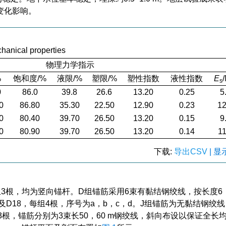
变化影响。
chanical properties
物理力学指示
%
饱和度/%
液限/%
塑限/%
塑性指数
液性指数
E
s
0
86.0
39.8
26.6
13.20
0.25
5
0
86.80
35.30
22.50
12.90
0.23
12
0
80.40
39.70
26.50
13.20
0.15
9
0
80.90
39.70
26.50
13.20
0.14
11
下载:
导出CSV
| 
8组3根，均为竖向锚杆。D组锚筋采用6束有黏结钢绞线，按长度6，
D15及D18，每组4根，序号为a，b，c，d。J组锚筋为无黏结钢绞
60组3根，锚筋分别为3束长50，60 m钢绞线，斜向布设以保证全长