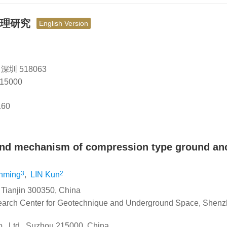
机理研究
English Version
 518063
5000
160
 and mechanism of compression type ground an
3
2
nming
,
LIN Kun
, Tianjin 300350, China
arch Center for Geotechnique and Underground Space, Shen
, Ltd., Suzhou 215000, China