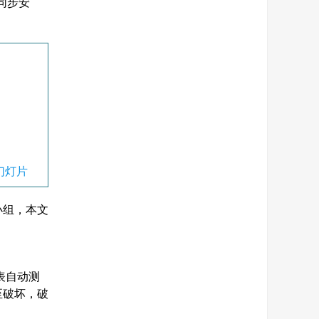
同步安
幻灯片
m小组，本文
表自动测
至破坏，破