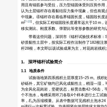
用且有锚筋参与受拉，压力型锚固体受到压剪作用
认为土层锚杆存在着黏结应力集中现象，但也有观点
中现象。④锚杆存在着临界锚固长度，锚固段长度超
[
7
-
10
]
m
，但实际工程锚固段长度通常远大于10 m
移实测比、刚度系数、弹塑比等变形参数的研究与
带着这些问题，深圳市《锚杆试验技术标准：SJ
砂质黏性土层中，按实际工程作法制作了182根注
杆28根，本文即以该试验成果为主，对花岗岩残
1. 深坪锚杆试验简介
1.1 地质条件
试验场地第四系残积土层厚度15~25 m。
砂砾外，其它矿物均已风化成黏性土，稍湿—湿，可塑
为全风化花岗岩，坚硬状态，标贯击数42~56击，平均47
个不泡水，每槽采用环刀各取4个样本进行土工试
率，
E
为压缩模量。从表中数据可见残积土泡水24
s
m进行一次标贯试验，均表明竖向地层性状大致均匀稳