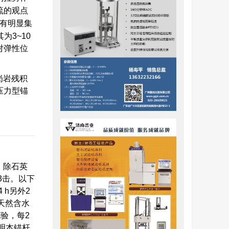
流的观点
有明显集
3~10
对弹性位
岗岩残积
压力型锚
，除石英
3击。以下
 h另外2
天然含水
验，每2
表明本锚杆