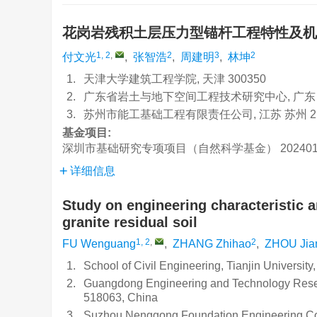
花岗岩残积土层压力型锚杆工程特性及
1, 2
,
2
3
2
付文光
,
张智浩
,
周建明
,
林坤
1.
天津大学建筑工程学院, 天津 300350
2.
广东省岩土与地下空间工程技术研究中心, 广东 深圳
3.
苏州市能工基础工程有限责任公司, 江苏 苏州 21
基金项目:
深圳市基础研究专项项目（自然科学基金）
20240
详细信息
Study on engineering characteristic
granite residual soil
1, 2
,
2
FU Wenguang
,
ZHANG Zhihao
,
ZHOU Jia
1.
School of Civil Engineering, Tianjin University
2.
Guangdong Engineering and Technology Rese
518063, China
3.
Suzhou Nenggong Foundation Engineering Co.