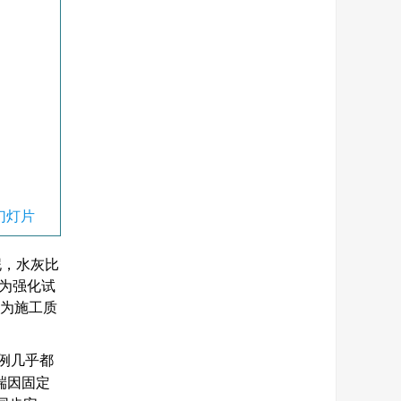
幻灯片
泥，水灰比
为强化试
为施工质
例几乎都
端因固定