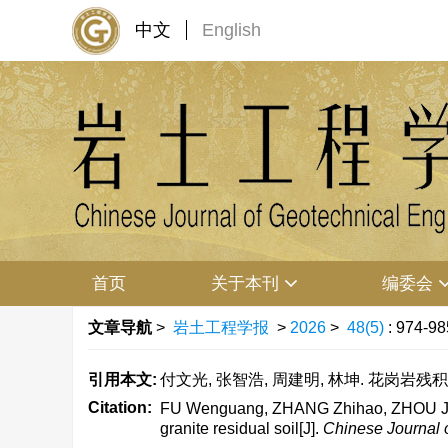
中文
English
首页
关于本刊
编委会
文章导航
>
岩土工程学报
>
2026
>
48(5)
: 974-98
引用本文:
付文光, 张智浩, 周建明, 林坤. 花岗岩残积土
Citation:
FU Wenguang, ZHANG Zhihao, ZHOU Jianm
granite residual soil[J].
Chinese Journal 