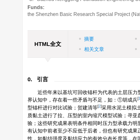
Funds:
the Shenzhen Basic Research Special Project (Nat
摘要
HTML全文
相关文章
0. 引言
近些年来以基坑可回收锚杆为代表的土层压力
[
界认知中，存在着一些矛盾与不足，如：①胡成兵
[
2
]
型锚杆进行对比试验；贺建清等
采用水泥土模拟
质黏土进行了拉、压型的室内缩尺模型试验；寻亚
验；这些研究成果表明条件相同时压力型承载力明
有认知中前者至少不应低于后者，但也有研究成果
性，如黏结强度及黏结应力的有效分布长度等，在