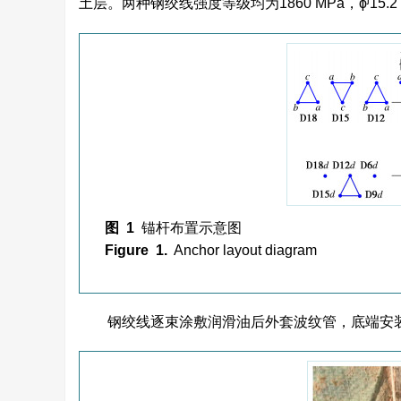
土层。两种钢绞线强度等级均为1860 MPa，ϕ
15
图 1
锚杆布置示意图
Figure 1.
Anchor layout diagram
钢绞线逐束涂敷润滑油后外套波纹管，底端安