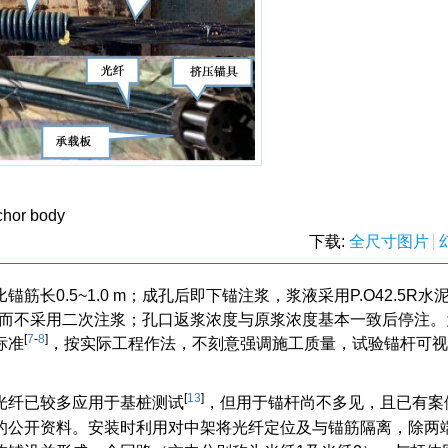
chor body
下载:
全尺寸图片
长0.5~1.0 m；成孔后即下锚注浆，浆液采用P.O42.5R水
浆而不采用二次注浆；孔口返浆浓度与原浆浓度基本一致后停注。
[
7
-
8
]
标准
，按实际工程作法，不刻意强调施工质量，试验锚杆可视
[
13
]
光纤已较多应用于基桩测试
，但用于锚杆尚不多见，且已有案
的公开资料。安装时利用对中架将光纤定位及与锚筋隔离，除两