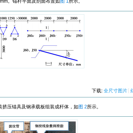
.2 mm。锚杆平面及剖面布置如
图 1
所示。
下载:
全尺寸图片
装挤压锚具及钢承载板组装成杆体，如
图 2
所示。