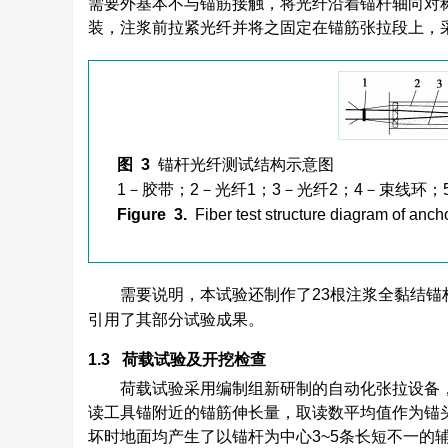
需要外基本不与锚筋接触，将光纤沿着锚杆轴向对
装，注浆前拉紧光纤并将之固定在锚筋张拉段上，
图 3
锚杆光纤测试结构示意图
1－胶带；2－光纤1；3－光纤2；4－束线环；
Figure 3.
Fiber test structure diagram of anch
需要说明，本试验还制作了23根注浆全黏结锚
引用了其部分试验成果。
1.3 荷载试验及开挖检查
荷载试验采用编制组新研制的自动化张拉设备，
读工具锚附近的锚筋伸长量，取读数平均值作为锚
坏时地面均产生了以锚杆为中心3~5条长短不一的