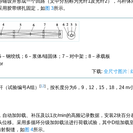
称铺设并形成一个回路（文中分别称为光纤1及光纤2），与杆体
采用胶带绑扎固定，如
图 3
所示。
5－钢绞线；6－浆体/锚固体；7－对中架；8－承载板
or
下载:
全尺寸图片
[
12
]
杆（试验编号A组）
，按长度分为6，9，12，15，18，24 
自动加卸载、补压及以1次/min的高频记录数据，安装2块百分
头位移。采用多循环分级加卸载法进行荷载试验，其中D组加载
辅射裂缝，如
图 4
所示。