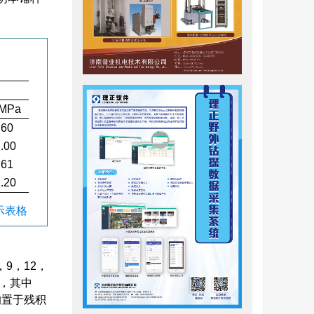
/MPa
.60
.00
.61
.20
显示表格
9，12，
线，其中
均置于残积