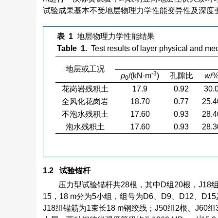
试验成果基本不受地层物理力学性能变异性及深度
表 1
地层物理力学性能结果
Table 1.
Test results of layer physical and me
地层或工况
-3
ρ
/(kN·m
)
孔隙比
w
/
0
花岗岩残积土
17.9
0.92
30.
全风化花岗岩
18.70
0.77
25.4
不泡水残积土
17.60
0.93
28.4
泡水残积土
17.60
0.93
28.3
1.2 试验锚杆
压力型试验锚杆共28根，其中D组20根，J1
15，18 m分为5小组，组号为D6、D9、D12、
J18组锚筋为1束长18 m钢绞线；J50组2根、J
j