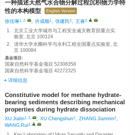
一种描述天然气水合物分解过程沉积物力学特
性的本构模型
English Version
1, 2
,
1
2
2
,
,
徐佳琳
,
许成顺
,
张建民
,
王睿
1.
北京工业大学城市与工程安全减灾教育部重点实
验室, 北京 100124
2.
清华大学水圈科学与水利工程全国重点实验室, 北
京 100084
基金项目:
国家自然科学基金项目
52308358
国家自然科学基金项目
42272325
详细信息
Constitutive model for methane hydrate-
bearing sediments describing mechanical
properties during hydrate dissociation
1, 2
,
1
2
XU Jialin
,
XU Chengshun
,
ZHANG Jianmin
,
2
,
,
WANG Rui
1.
Key Laboratory of Urban Security and Disaster