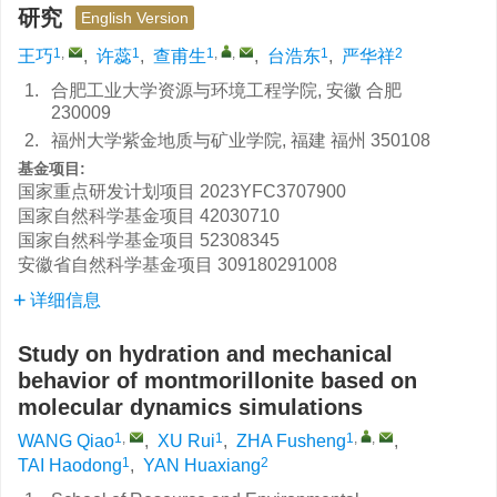
研究
English Version
1
,
1
1
,
,
1
2
王巧
,
许蕊
,
查甫生
,
台浩东
,
严华祥
1.
合肥工业大学资源与环境工程学院, 安徽 合肥
230009
2.
福州大学紫金地质与矿业学院, 福建 福州 350108
基金项目:
国家重点研发计划项目
2023YFC3707900
国家自然科学基金项目
42030710
国家自然科学基金项目
52308345
安徽省自然科学基金项目
309180291008
详细信息
Study on hydration and mechanical
behavior of montmorillonite based on
molecular dynamics simulations
1
,
1
1
,
,
WANG Qiao
,
XU Rui
,
ZHA Fusheng
,
1
2
TAI Haodong
,
YAN Huaxiang