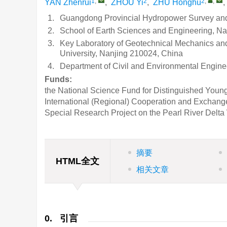
1
,
2
2
,
,
YAN Zhenrui
,
ZHOU Yi
,
ZHU Honghu
,
1.
Guangdong Provincial Hydropower Survey and
2.
School of Earth Sciences and Engineering, Na
3.
Key Laboratory of Geotechnical Mechanics an
University, Nanjing 210024, China
4.
Department of Civil and Environmental Engine
Funds:
the National Science Fund for Distinguished Youn
International (Regional) Cooperation and Exchange
Special Research Project on the Pearl River Delta
摘要
HTML全文
相关文章
0. 引言