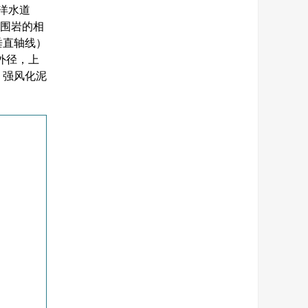
洋水道
与围岩的相
垂直轴线）
外径，上
、强风化泥