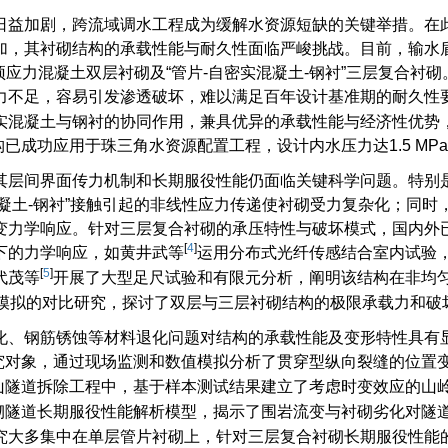
日益加剧，跨流域调水工程成为缓解水资源短缺的关键举措。在
加，其衬砌结构的承载性能与耐久性面临严峻挑战。目前，输水
应力混凝土双层衬砌及“管片-自密实混凝土-钢衬”三层复合衬砌
力不足，容易引发渗透破坏，难以满足百年设计基准期的耐久性
实混凝土与钢衬的协同作用，兼具优异的承载性能与经济性优势
已成功应用于珠三角水资源配置工程，设计内水压力达1.5 MPa
其层间界面传力机制和长期服役性能仍面临关键科学问题。特别
混凝土-钢衬”接触引起的非线性应力传递使衬砌受力复杂化；同时
变力学响应。针对三层复合衬砌的承压特性与破坏模式，国内外
[
4
]
下的力学响应，如黄井武等
运用分布式光纤传感结合室内试验
[
5
]
代茂等
开展了大型足尺试验和有限元分析，阐明该结构在非均
模拟的对比研究，探讨了双层与三层衬砌结构的极限承载力和破
化、钢筋锈蚀等材料退化问题对结构的承载性能及变形特性具有
究对象，通过现场监测和数值模拟分析了贯穿型纵向裂缝的位置
山隧道拆除工程中，基于样本测试结果建立了考虑时变效应的山
砌隧道长期服役性能解析模型，揭示了围岩流变与衬砌劣化对隧
究大多集中在单层管片衬砌上，针对三层复合衬砌长期服役性能