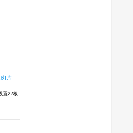
幻灯片
设置22根