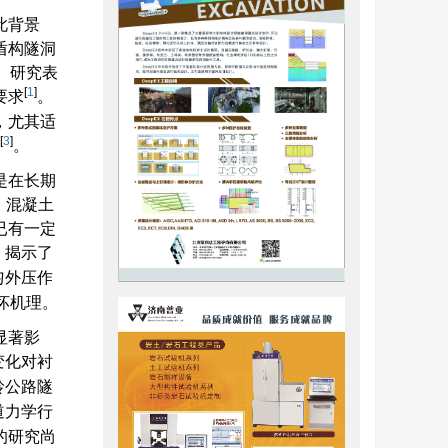
此背景
盾构隧洞
。研究表
[
1
]
要求
。
，尤其适
[
3
]
。
是在长期
，混凝土
已有一定
，揭示了
匀外压作
坏机理。
显著影
变化对衬
岭公路隧
道力学行
的研究尚