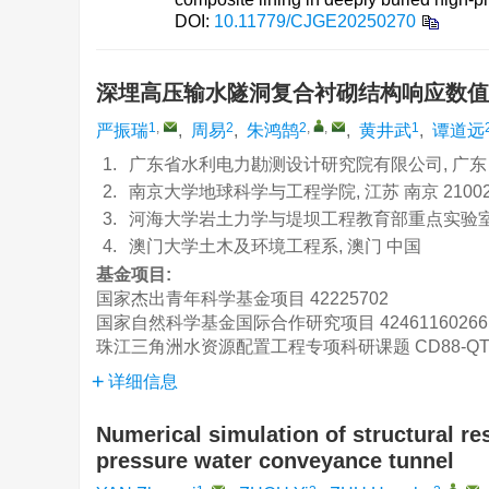
DOI:
10.11779/CJGE20250270
深埋高压输水隧洞复合衬砌结构响应数
1
,
2
2
,
,
1
严振瑞
,
周易
,
朱鸿鹄
,
黄井武
,
谭道远
1.
广东省水利电力勘测设计研究院有限公司, 广东 广州
2.
南京大学地球科学与工程学院, 江苏 南京 21002
3.
河海大学岩土力学与堤坝工程教育部重点实验室, 江
4.
澳门大学土木及环境工程系, 澳门 中国
基金项目:
国家杰出青年科学基金项目
42225702
国家自然科学基金国际合作研究项目
42461160266
珠江三角洲水资源配置工程专项科研课题
CD88-QT
详细信息
Numerical simulation of structural re
pressure water conveyance tunnel