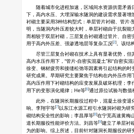
随着城市化进程加速，区域间水资源供需矛盾
下，高内水压、大埋深输水隧洞的建设需求显著增
衬砌主要采用3种结构型式：单层管片衬砌、管片-预
明，当隧洞内外压差较大时，单层衬砌由于抗裂能
而相较于双层衬砌，三层复合衬砌通过管片、自密
[
2
]
用于高内外压差、强渗透地层等复杂工况
。该结构
尽管三层复合衬砌在技术上具有显著优势，但
高内水压作用下，“管片-自密实混凝土”和“自密实
徐变、钢材疲劳和接缝松弛等因素将引起结构的时
研究成果。早期研究主要聚焦于结构在内外压作用
高内压作用下衬砌结构的应变发展及破坏机理；李
[
6
]
用下的变形演化规律；He等
通过原位试验与数值
此外，在隧洞长期服役过程中，混凝土徐变退
[
7
]
响。李翔宇等
以东江水源工程引水隧洞衬砌为研
[
8
]
砌结构安全性的影响；李昌厚等
在宁芜高速黄梅
[
9
]
道长期服役性能评价方法。刘昌等
建立了单层衬
为的影响。综上所述，目前针对隧洞长期服役的研