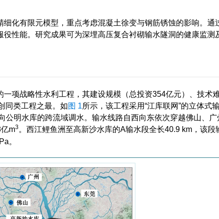
精细化有限元模型，重点考虑混凝土徐变与钢筋锈蚀的影响。通
服役性能。研究成果可为深埋高压复合衬砌输水隧洞的健康监测
一项战略性水利工程，其建设规模（总投资354亿元）、技术
均创同类工程之最。如
图 1
所示，该工程采用“江库联网”的立体式
西江向公明水库的跨流域调水。输水线路自西向东依次穿越佛山、广
3
8亿m
。西江鲤鱼洲至高新沙水库的A输水段全长40.9 km，该
Pa。