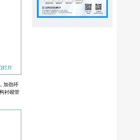
幻灯片
m，加劲环
盾构衬砌管