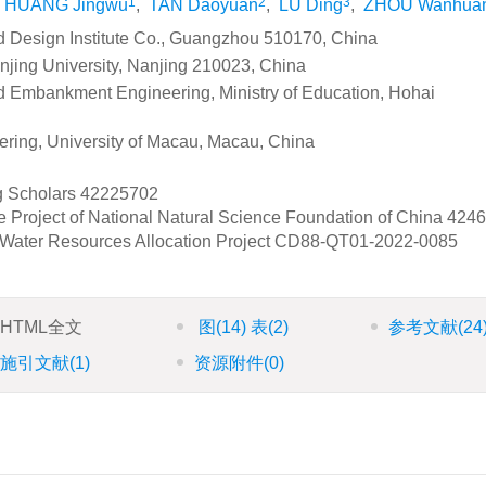
1
2
3
HUANG Jingwu
,
TAN Daoyuan
,
LU Ding
,
ZHOU Wanhua
 Design Institute Co., Guangzhou 510170, China
njing University, Nanjing 210023, China
d Embankment Engineering, Ministry of Education, Hohai
ering, University of Macau, Macau, China
g Scholars
42225702
 Project of National Natural Science Foundation of China
4246
 Water Resources Allocation Project
CD88-QT01-2022-0085
HTML全文
图
(14)
表
(2)
参考文献
(24
施引文献
(1)
资源附件
(0)