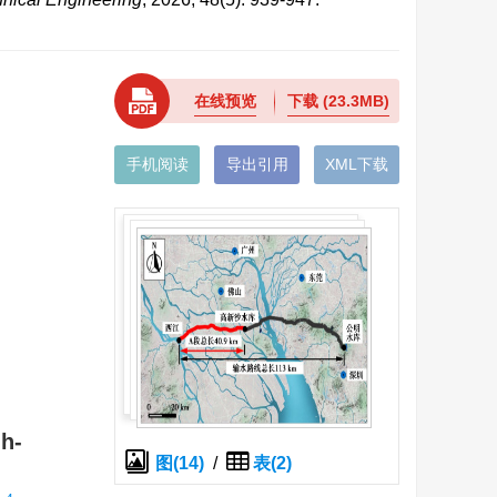
在线预览
下载
(23.3MB)
手机阅读
导出引用
XML下载
gh-
图(14)
/
表(2)