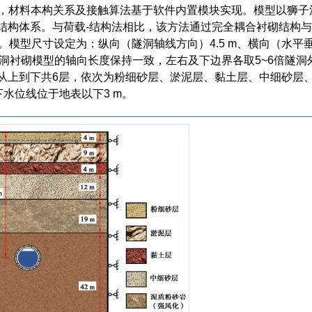
型，材料本构关系及接触算法基于软件内置模块实现。模型以狮子
-结构体系。与荷载-结构法相比，该方法通过完全耦合衬砌结构
。模型尺寸设定为：纵向（隧洞轴线方向）4.5 m、横向（水平
与隧洞衬砌模型的轴向长度保持一致，左右及下边界各取5~6倍隧洞
层从上到下共6层，依次为粉细砂层、淤泥层、黏土层、中细砂层
水位线位于地表以下3 m。