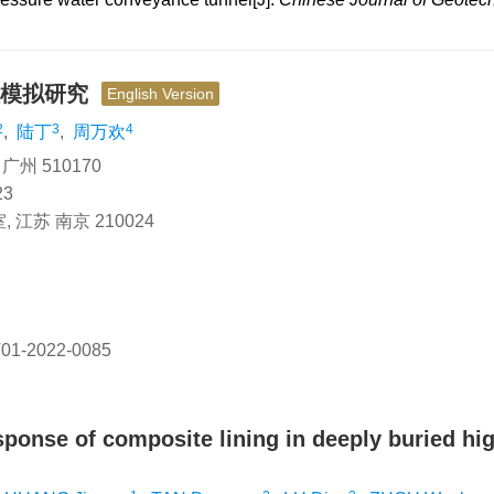
值模拟研究
English Version
2
3
4
,
陆丁
,
周万欢
 510170
3
苏 南京 210024
01-2022-0085
sponse of composite lining in deeply buried hi