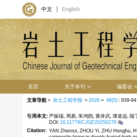
中文
English
首页
关于本刊
编委会
文章导航
>
岩土工程学报
>
2026
>
48(5)
: 939-94
引用本文:
严振瑞, 周易, 朱鸿鹄, 黄井武, 谭道远, 陆
DOI:
10.11779/CJGE20250270
Citation:
YAN Zhenrui, ZHOU Yi, ZHU Honghu, HU
composite lining in deeply buried high-