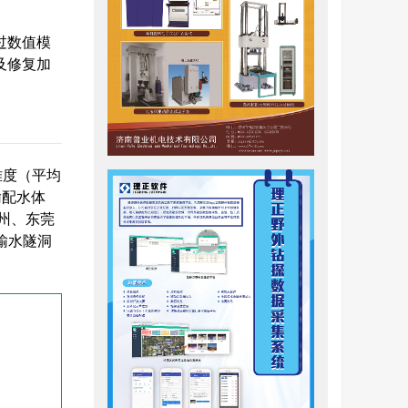
过数值模
及修复加
难度（平均
输配水体
州、东莞
段输水隧洞