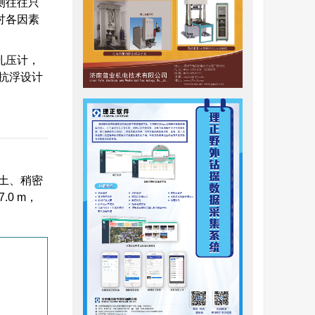
测往往只
讨各因素
孔压计，
抗浮设计
土、稍密
.0 m，