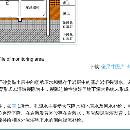
file of monitoring area
下载:
全尺寸图片
于砂姜黏土层中的弱承压水和赋存于岩层中的基岩岩溶裂隙水。
发育形式以溶蚀裂隙为主，裂隙连通性较好但地下洞穴系统未形成
性，如
表 1
所示。孔隙水主要受大气降水和地表水及河水补给，
位逐渐下降。在岩溶发育区段存在岩溶水，基岩裂隙岩溶发育，
流补给和区外岩溶地下水的侧向径流补给。