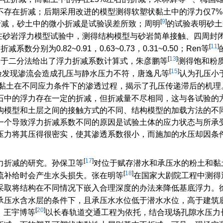
不存在折减；后期采用改进的模型测得软塑状黏土中的浮力仅7
[
9
]
折减，砂土中的微小折减是试验误差所致；周明
的试验表明砂土
在砂岩浮力模型试验中，测得结构模型与砂岩简单接触、四周封
[
11
]
为0.82~0.91，0.63~0.73，0.31~0.50；Ren等
[
13
]
基于二分法给出了浮力折减系数计算式，朱彦鹏等
测得饱和粉
[
15
]
验发现渗流会造成孔压与静水压力不符，唐逸凡等
认为孔压小
黏土在不同应力条件下的渗透过程，揭示了孔压传递滞后的机理
石中的浮力存在一定的折减，但折减量不尽相同，这与各试验的
构模型和土层之间的接触方式的不同、结构模型的加载方法的不
一个导致浮力折减系数不同的原因是试验土体的应力状态与所承
压力将其压得很密实，使其渗透系数很小，而施加的水压却因条
[
17
]
力折减的研究。孙保卫等
对位于赋存潜水和承压水的粉土和黏
[
18
]
流补给时会产生水头损失。张在明等
在国家大剧院工程中测得
采取将结构在不同情况下嵌入合理深度的办法来降低基底浮力。
承压水含水层的条件下，且承压水水位低于潜水水位，高于建筑
[
20
]
。王宇博等
以长春轨道交通工程为依托，结合现场孔隙水压力