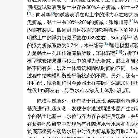
期模型试验表明黏土中存在30%左右折减，砂土中
[
7
]
[
8
]
；向科等
的试验表明在黏土中的浮力存在较大
[
10
]
无折减，黏土中有10%~20%的折减；张豫川等
内部有裂隙、四周封闭且砂岩完整3种条件下的浮力折减系数分别
[
12
]
明黏土中的浮力折减系数在0.85左右，Song等
[
14
]
的浮力折减系数为0.744，木林隆等
通过模型试
[
16
]
力是黏土中孔压传递滞后所致，宋林辉等
分析了
模型试验结果显示砂土中的浮力无折减，黏土和岩
路不同有关，涉及土体填筑和固结时间的不同、结
过程中结构模型所处平衡状态的不同。另外，还有
不匹配，试验制样时会参照土样实际埋深施加固结
往仅1 m高左右，导致水难以渗入土体形成孔压。
除模型试验外，还有基于孔压现场实测分析浮
基底进行孔压实测，发现潜水透过弱透水层产生越
小的黏土地基中，水位与浮力存在着滞后现象，并
在长春地铁研究中发现当有孔隙潜水含水层和孔隙
筑底部坐落在弱透水层中时浮力折减系数可取0.78