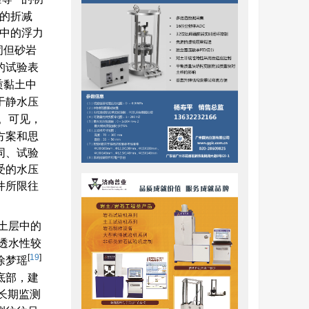
%的折减
中的浮力
闭但砂岩
的试验表
质黏土中
于静水压
。可见，
方案和思
同、试验
受的水压
件所限往
土层中的
透水性较
[
19
]
徐梦瑶
底部，建
长期监测