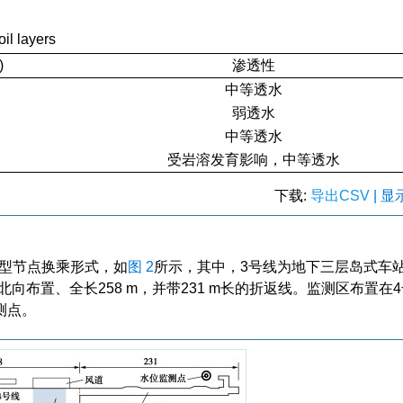
oil layers
)
渗透性
中等透水
弱透水
中等透水
受岩溶发育影响，中等透水
下载:
导出CSV
| 
”型节点换乘形式，如
图 2
所示，其中，3号线为地下三层岛式车
北向布置、全长258 m，并带231 m长的折返线。监测区布置在
测点。