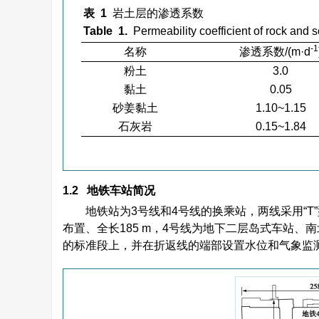
表 1
岩土层的渗透系数
Table 1.
Permeability coefficient of rock and s
-1
名称
渗透系数/(m·d
粉土
3.0
黏土
0.05
砂姜黏土
1.10~1.15
石灰岩
0.15~1.84
1.2 地铁车站简况
地铁站为3号线和4号线的换乘站，两线采用“T
布置、全长185 m，4号线为地下二层岛式车站、南
的标准段上，并在折返线的端部设置水位和气象监