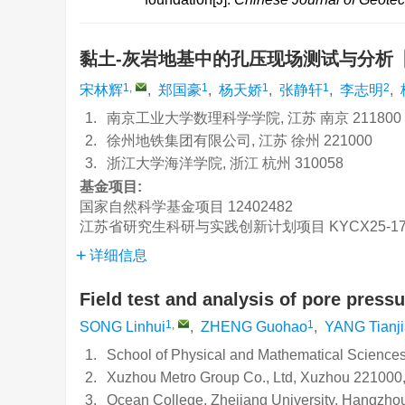
黏土-灰岩地基中的孔压现场测试与分析
1
,
1
1
1
2
宋林辉
,
郑国豪
,
杨天娇
,
张静轩
,
李志明
,
1.
南京工业大学数理科学学院, 江苏 南京 211800
2.
徐州地铁集团有限公司, 江苏 徐州 221000
3.
浙江大学海洋学院, 浙江 杭州 310058
基金项目:
国家自然科学基金项目
12402482
江苏省研究生科研与实践创新计划项目
KYCX25-1
详细信息
Field test and analysis of pore press
1
,
1
SONG Linhui
,
ZHENG Guohao
,
YANG Tianj
1.
School of Physical and Mathematical Science
2.
Xuzhou Metro Group Co., Ltd, Xuzhou 221000
3.
Ocean College, Zhejiang University, Hangzho