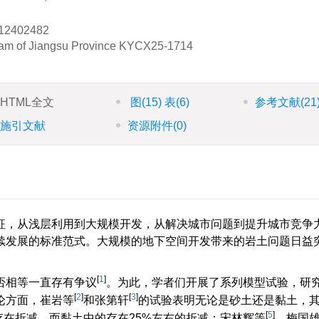
12402482
am of Jiangsu Province
KYCX25-1714
HTML全文
图
(15)
表
(6)
参考文献
(21
施引文献
资源附件
(0)
征，从浅层利用到大规模开发，从解决城市问题到提升城市竞争
续发展的标准范式。大规模的地下空间开发带来的岩土问题日益
[
1
]
否相等一直存有争议
。为此，学者们开展了系列模型试验，研
[
2
]
[
3
]
论方面，崔岩等
和张第轩
的试验表明无论是砂土还是黏土，
[
5
]
在折减，而黏土中的存在25%左右的折减；宋林辉等
、梅国