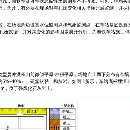
折减，而软塑及可塑状态黏性土层则基本不折减。可见，现场实
析，为此，有必要在现场对与孔压变化相关指标开展监测，并探
案，在场地周边设置水位监测点和气象监测点，在车站基底设置
的孔压数据，并对其变化的影响因素展开分析，为地铁车站施工和
类型属冲洪积山前微倾平原-冲积平原，场地自上而下分布有杂填
5%~40%）、硬塑状黏土和灰岩。如
图 1
所示，车站底板埋深17
5 m，位于强风化石灰岩上。