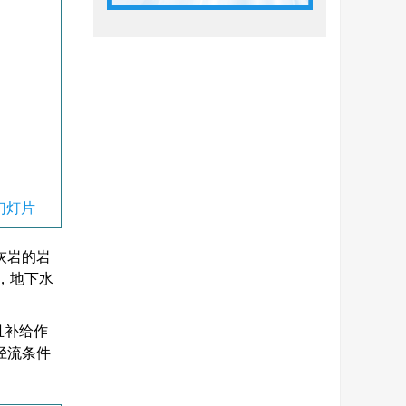
幻灯片
灰岩的岩
，地下水
且补给作
径流条件