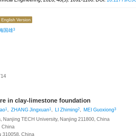
English Version
3
梅国雄
714
ure in clay-limestone foundation
1
1
2
3
iao
,
ZHANG Jingxuan
,
LI Zhiming
,
MEI Guoxiong
s, Nanjing TECH University, Nanjing 211800, China
, China
u 310058, China