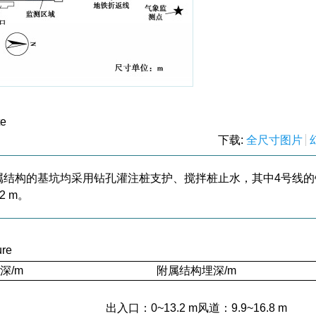
te
下载:
全尺寸图片
属结构的基坑均采用钻孔灌注桩支护、搅拌桩止水，其中4号线的
 m。
ure
深/m
附属结构埋深/m
出入口：0~13.2 m风道：9.9~16.8 m