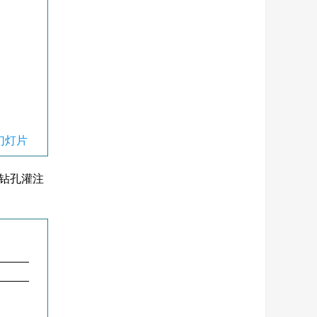
幻灯片
钻孔灌注