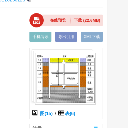
在线预览
下载
(22.6MB)
手机阅读
导出引用
XML下载
图(15)
/
表(6)