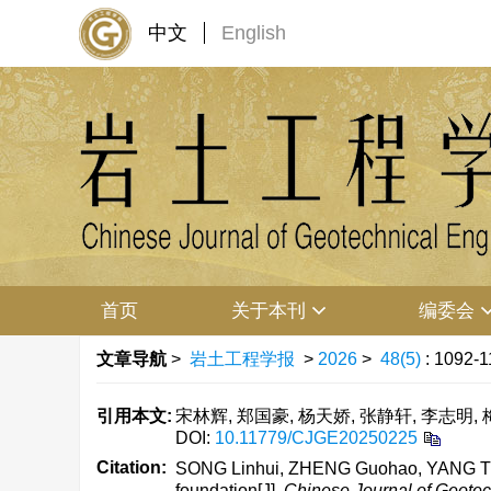
中文
English
首页
关于本刊
编委会
文章导航
>
岩土工程学报
>
2026
>
48(5)
: 1092-1
引用本文:
宋林辉, 郑国豪, 杨天娇, 张静轩, 李志明, 梅
DOI:
10.11779/CJGE20250225
Citation:
SONG Linhui, ZHENG Guohao, YANG Tianji
foundation[J].
Chinese Journal of Geotec