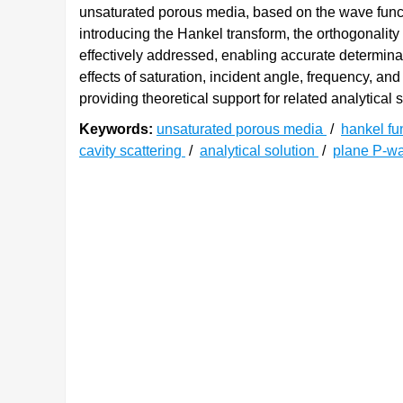
unsaturated porous media, based on the wave funct
introducing the Hankel transform, the orthogonality 
effectively addressed, enabling accurate determina
effects of saturation, incident angle, frequency, an
providing theoretical support for related analytical
Keywords:
unsaturated porous media
/
hankel fu
cavity scattering
/
analytical solution
/
plane P-w