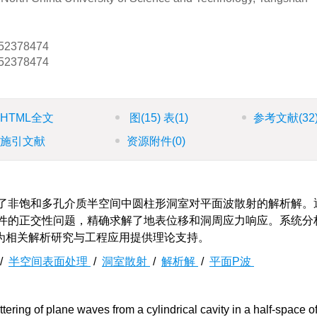
52378474
52378474
HTML全文
图
(15)
表
(1)
参考文献
(32
施引文献
资源附件
(0)
推导了非饱和多孔介质半空间中圆柱形洞室对平面波散射的解析解。
界条件的正交性问题，精确求解了地表位移和洞周应力响应。系统分
为相关解析研究与工程应用提供理论支持。
/
半空间表面处理
/
洞室散射
/
解析解
/
平面P波
ttering of plane waves from a cylindrical cavity in a half-space o