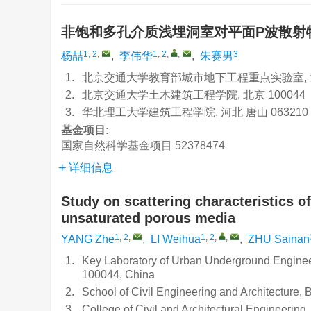
非饱和多孔介质浅埋洞室对平面P波散
1, 2
,
1, 2
,
,
3
杨喆
,
李伟华
,
朱赛男
1.
北京交通大学教育部城市地下工程重点实验室, 北京
2.
北京交通大学土木建筑工程学院, 北京 100044
3.
华北理工大学建筑工程学院, 河北 唐山 063210
基金项目:
国家自然科学基金项目
52378474
详细信息
Study on scattering characteristics o
unsaturated porous media
1, 2
,
1, 2
,
,
YANG Zhe
,
LI Weihua
,
ZHU Sainan
1.
Key Laboratory of Urban Underground Engineerin
100044, China
2.
School of Civil Engineering and Architecture, 
3.
College of Civil and Architectural Engineerin