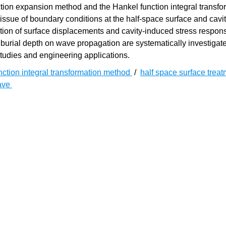
ion expansion method and the Hankel function integral transfo
issue of boundary conditions at the half-space surface and cavit
tion of surface displacements and cavity-induced stress respon
d burial depth on wave propagation are systematically investigat
 studies and engineering applications.
nction integral transformation method
/
half space surface trea
ave