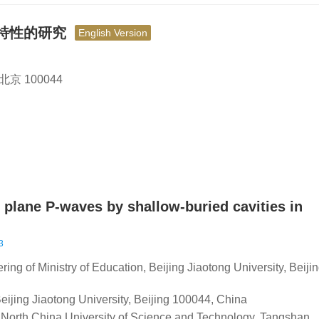
射特性的研究
English Version
 100044
f plane P-waves by shallow-buried cavities in
3
g of Ministry of Education, Beijing Jiaotong University, Beiji
Beijing Jiaotong University, Beijing 100044, China
g, North China University of Science and Technology, Tangshan