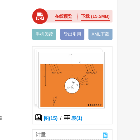
在线预览
下载
(15.5MB)
手机阅读
导出引用
XML下载
ng
图(15)
/
表(1)
计量