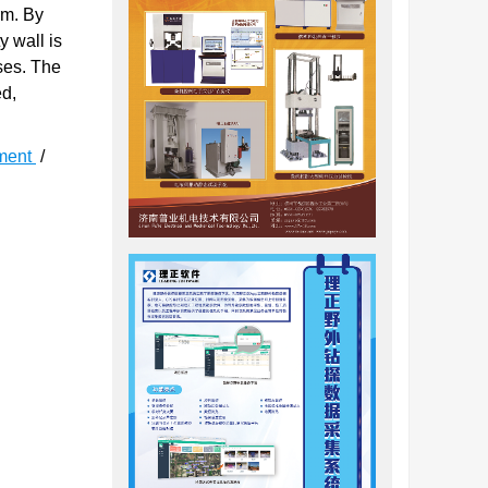
rm. By
y wall is
ses. The
ed,
tment
/