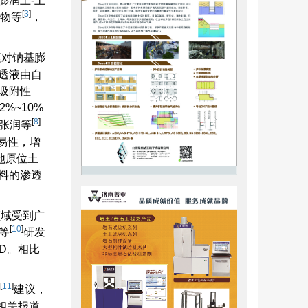
膨润土-土
[
3
]
物等
，
素对钠基膨
透液由自
吸附性
%~10%
[
8
]
张润等
易性，增
地原位土
料的渗透
程领域受到广
[
10
]
等
研发
D。相比
[
11
]
建议，
相关报道