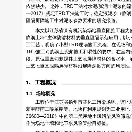
依然缺少。此外，TRD工法对水泥/膨润土泥浆的流动
—2017》规定TRD工法施工时，稳定液泥浆（膨润
阻隔屏障施工中对泥浆参数要求的研究报道。
本文以江苏省某有机污染场地垂直阻控工程为
膨润土3种主体防渗材料的垂直阻隔示范应用，以小
工工艺，明确了小型TRD现场施工流程。在现场
TRD施工对膨润土泥浆施工和易性的要求。在室内
段、原位垂直切割搅拌工艺段屏障材料的含水率、液
工艺段垂直阻隔屏障材料沿屏障深度方向的均质性
1. 工程概况
1.1 场地概况
工程位于江苏省扬州市某化工污染场地，该地
苯甲醇丙二酸单酯等。地块再利用规划为工业用地
36600—2018》中的第二类用地土壤污染风险筛选
作为场地土壤和地下水风险管控目标值。