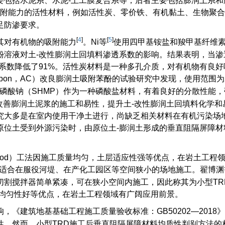
包括水泥系、水泥-土工膜复合系等，后者主要包括膨润土系和
附能力的活性材料，例如活性炭、零价铁、有机黏土、生物聚合
足防渗要求。
[
4
]
[
5
]
其对有机物的吸附能力
。Ni等
使用四甲基铵盐和羧甲基纤维
酚溶液对土-改性膨润土回填料渗透系数的影响。结果表明，当渗
系数降低了91%。活性炭材料是一种多孔介质，对有机物有良好
 Carbon，AC）改良膨润土吸附苯酚的试验研究中发现，使用范围为2
磷酸钠（SHMP）作为一种磷酸盐材料，有着良好的分散性能，
以改善膨润土泥浆的施工和易性，提升土-改性膨润土回填料化学和
究大多是在室内使用干净土进行，尚缺乏相关材料在有机污染场
原位土受到外源污染时，由原位土-膨润土形成的垂直阻隔屏障材
deep wall method）工法因施工质量均匀，土层适应性强等优点，在岩土工
不适合在服役河堤、在产化工园区等空间狭小的场地施工。翟博渊
切割搅拌器简单紧凑，可在狭小空间内施工，因此称其为小型TR
工均匀性好等优点，在岩土工程领域有广阔应用前景。
《建筑地基基础工程施工质量验收标准：GB50202—2018》
性。然而，小型TRD施工后垂直阻隔屏障材料均质性判别方法的