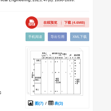
在线预览
下载
(4.6MB)
手机阅读
导出引用
XML下载
c
图(7)
/
表(3)