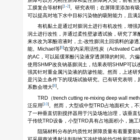
屏障可以分为刚性屏障和柔性屏障两大类，前者主要
[
1
-
2
]
工膜复合等材料
。研究表明；在屏障里添加有吸
可以提高对地下水中目标污染物的吸附能力，且满
有机黏土是通过对膨润土进行有机改性，增强
润土进行改性，并通过柔性壁渗透试验，研究了苯
来水改为苯酚溶液时，土-改性膨润土回填料的渗透
[
6
]
能。Michael等
在室内采用活性炭（Activated
的AC，可以延缓苯酚污染液穿透屏障的时间。六偏
使用SHMP改良钠基膨润土，结果表明SHMP可
强其针对重金属污染液的防渗性能。然而，上述研
是污染土条件下的现场试验研究。已有研究表明，
[
8
]
系数会增大
。
TRD（trench cutting re-mixing 
[
10
]
泛应用
。然而，大型或中型TRD占地面积大，
了一种垂直切割搅拌器用于污染场地治理，该垂直
于传统TRD设备，小型TRD具有占地面积小，施
阻隔材料分布的均质性对屏障质量有着重要影响，
可采用声波透射法判别地下连续墙的均匀性和完整