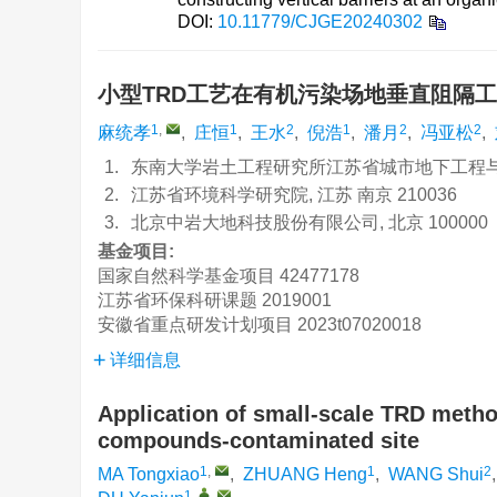
DOI:
10.11779/CJGE20240302
小型TRD工艺在有机污染场地垂直阻隔
1
,
1
2
1
2
2
麻统孝
,
庄恒
,
王水
,
倪浩
,
潘月
,
冯亚松
,
1.
东南大学岩土工程研究所江苏省城市地下工程与环境
2.
江苏省环境科学研究院, 江苏 南京 210036
3.
北京中岩大地科技股份有限公司, 北京 100000
基金项目:
国家自然科学基金项目
42477178
江苏省环保科研课题
2019001
安徽省重点研发计划项目
2023t07020018
详细信息
Application of small-scale TRD method
compounds-contaminated site
1
,
1
2
MA Tongxiao
,
ZHUANG Heng
,
WANG Shui
1
,
,