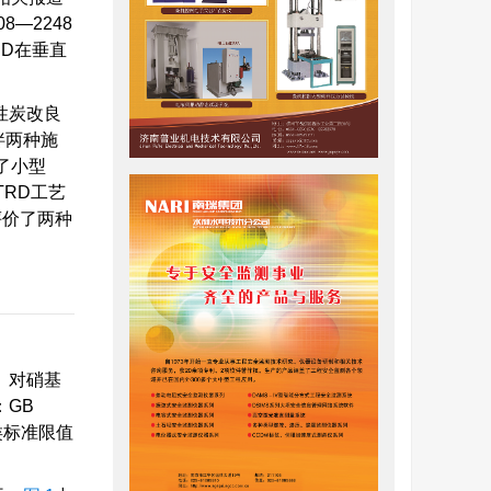
—2248
RD在垂直
性炭改良
拌两种施
了小型
RD工艺
评价了两种
、对硝基
GB
类标准限值