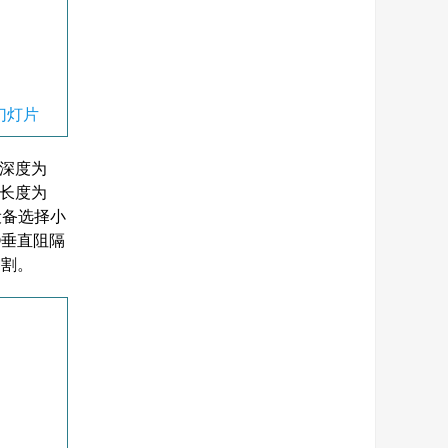
幻灯片
染深度为
造长度为
设备选择小
②垂直阻隔
切割。