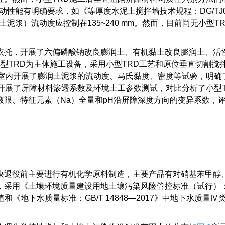
性能有明确要求，如《等厚度水泥土搅拌墙技术规程：DG/TJ08
土泥浆）流动度应控制在135~240 mm。然而，目前尚无小型T
依托，开展了六偏磷酸钠改良膨润土、有机黏土改良膨润土、活
型TRD为主体施工设备，采用小型TRD工艺和原位垂直切割搅
和室内开展了膨润土泥浆的流动度、马氏黏度、密度等试验，明确
开展了屏障材料渗透系数及环境土工参数测试，对比分析了小型T
限、特征元素（Na）全量和pH沿屏障深度方向的变异系数，
。
块退役前主要进行有机化学原料制造，主要产品有对硝基苯甲醇
，采用《土壤环境质量建设用地土壤污染风险管控标准（试行）：
值和《地下水质量标准：GB/T 14848—2017》中地下水质量Ⅳ