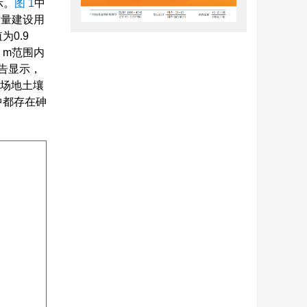
示。
图 1
中
质量建设用
0.9
0 m范围内
告显示，
染场地土壤
中都存在砷