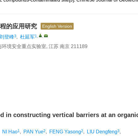
工程的应用研究
English Version
3
1
,
,
刘登峰
,
杜延军
安全重点实验室, 江苏 南京 211189
 in constructing vertical barriers at an organi
1
2
2
3
,
NI Hao
,
PAN Yue
,
FENG Yasong
,
LIU Dengfeng
,