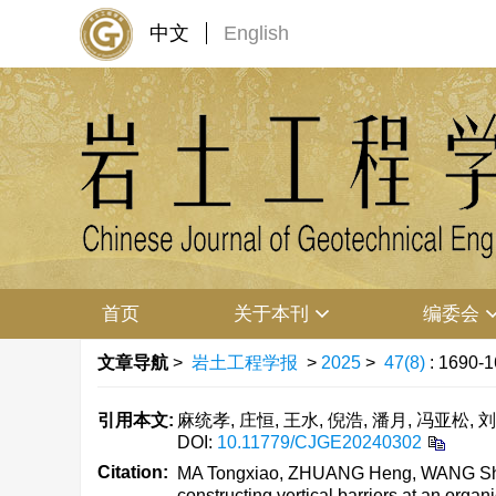
中文
English
首页
关于本刊
编委会
文章导航
>
岩土工程学报
>
2025
>
47(8)
: 1690-1
引用本文:
麻统孝, 庄恒, 王水, 倪浩, 潘月, 冯亚松, 
DOI:
10.11779/CJGE20240302
Citation:
MA Tongxiao, ZHUANG Heng, WANG Shui,
constructing vertical barriers at an org