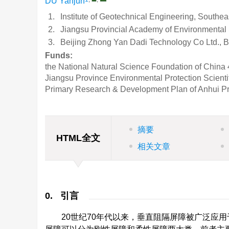
DU Yanjun
1.
Institute of Geotechnical Engineering, Southea
2.
Jiangsu Provincial Academy of Environmental
3.
Beijing Zhong Yan Dadi Technology Co Ltd., B
Funds:
the National Natural Science Foundation of China
Jiangsu Province Environmental Protection Scienti
Primary Research & Development Plan of Anhui P
摘要
HTML全文
相关文章
0. 引言
20世纪70年代以来，垂直阻隔屏障被广泛应