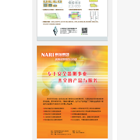
理论实现
表示黏土
以其当前
实状态
一核心区
土不同密
两个模型
学特性，比
取值为