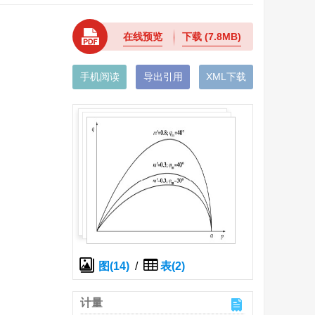
在线预览
下载
(7.8MB)
手机阅读
导出引用
XML下载
图(14)
/
表(2)
计量