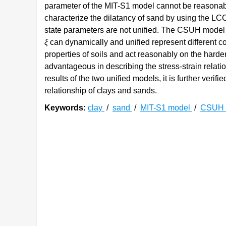
parameter of the MIT-S1 model cannot be reasonably 
characterize the dilatancy of sand by using the LCC
state parameters are not unified. The CSUH model e
ξ
can dynamically and unified represent different c
properties of soils and act reasonably on the hard
advantageous in describing the stress-strain relati
results of the two unified models, it is further veri
relationship of clays and sands.
Keywords:
clay
/
sand
/
MIT-S1 model
/
CSUH 
0. 引言
建立一个能够简捷、准确、统一描述黏土和砂
[
1
]
际意义。剑桥学派奠基人Wroth等
曾在第11届世
所有土类的本构模型是令人期待的，也是研究学者
从20世纪90年代至今，国内外已经开展了大
[
2
]
一模型主要有Pestana等
所提出的MIT-S1模型和Y