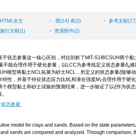
HTML全文
图
(14)
表
(2)
参考文献
(17
施引文献
(1)
资源附件
(2)
状态参量这一核心区别，对比剖析了MIT-S1和CSUH两个黏
参量不能合理作用于硬化参量，以LCC为参考线定义状态参量
δ
难
p
UH模型将黏土NCL拓展为砂土NCL，所定义的状态参量
ξ
能够动
本特性，并基于特征状态应力比
M
和潜在强度
M
合理作用于硬化
c
Y
两个模型黏土和砂土试验的预测结果，进一步验证了以
ξ
作为状态
性。
/
状态参量
itutive model for clays and sands. Based on the state parameters,
s and sands are compared and analyzed. Through comparison, t