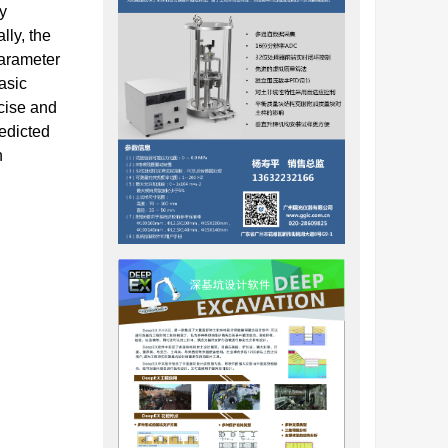
ly
lly, the
parameter
asic
cise and
redicted
n
和工程实
立一个适用
广泛的统
一条极限压