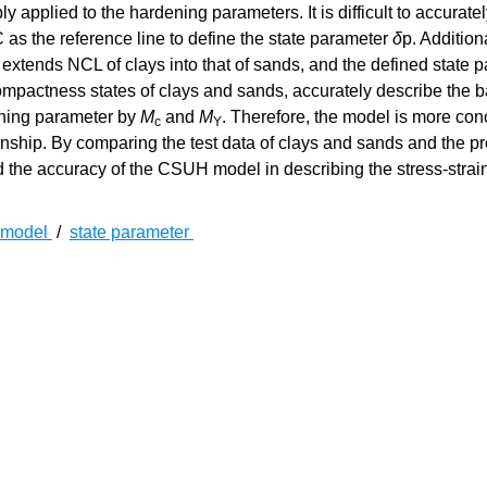
applied to the hardening parameters. It is difficult to accurate
 as the reference line to define the state parameter
δ
p. Additiona
xtends NCL of clays into that of sands, and the defined state 
ompactness states of clays and sands, accurately describe the b
ening parameter by
M
and
M
. Therefore, the model is more con
c
Y
onship. By comparing the test data of clays and sands and the p
fied the accuracy of the CSUH model in describing the stress-strai
model
/
state parameter
土等各类岩土材料应力-应变关系的本构模型具有重要的理论意义
界土力学与岩土工程大会综述报告中指出，在单一模型框架下建
们所追求的目标。
量关于黏土和砂土统一本构模型的研究工作，在国际上知名且应用
[
3
]
ao等
所提出的CSUH模型。MIT-S1模型以黏土和砂土共有的