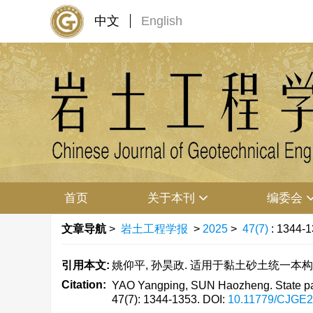
中文
English
首页
关于本刊
编委会
文章导航
>
岩土工程学报
>
2025
>
47(7)
: 1344-1
引用本文:
姚仰平, 孙昊政. 适用于黏土砂土统一本构模型的状态
Citation:
YAO Yangping, SUN Haozheng. State para
47(7): 1344-1353.
DOI:
10.11779/CJGE