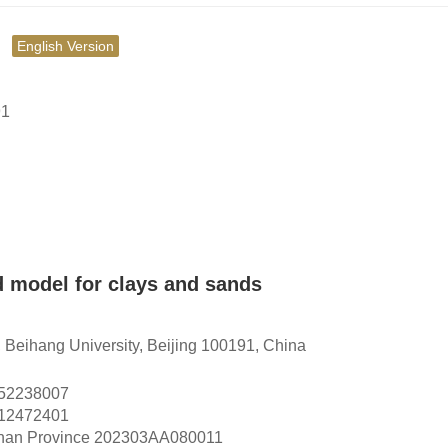
量
English Version
1
d model for clays and sands
 Beihang University, Beijing 100191, China
52238007
12472401
nan Province
202303AA080011