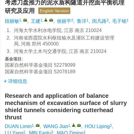
考虑刀盘推力的泥水盾构隧道开挖面平衡机理
研究及应用
English Version
1
,
1
,
,
2
1
3
1
段丽敏
,
王建
,
侯丽平
,
鲁洋
,
闵凡路
,
毛子铭
1.
河海大学水利水电学院, 江苏 南京 210024
2.
河南省西霞院水利枢纽输水及灌区工程建设管理
局, 河南 郑州 450000
3.
河海大学土木与交通学院, 江苏 南京 210024
基金项目:
国家自然科学基金项目
52279099
国家自然科学基金项目
52078189
详细信息
Research and application of balance
mechanism of excavation surface of slurry
shield tunnels considering cutterhead
thrust
1
,
1
,
,
2
DUAN Limin
,
WANG Jian
,
HOU Liping
,
1
3
1
LU Yang
,
MIN Fanlu
,
MAO Ziming