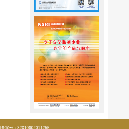
[
1
]
需求
。
漠中应
及用水困
荷载、下
；程永峰
极限分析方
卡罗模拟方
础进行了
基础在倾斜
式。综合
对装配式
选择，底
，并利用
计与工程应
案号：32010602011255