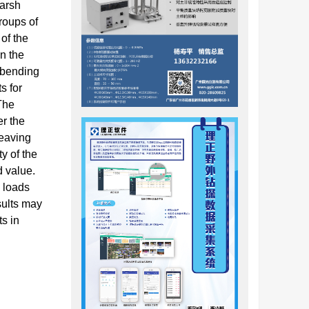
harsh
roups of
 of the
en the
n-bending
s for
The
er the
heaving
y of the
d value.
d loads
sults may
ts in