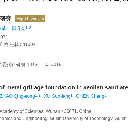
性研究
English Version
1
1, 2
陈成
,
田升奎
071
 桂林 541004
司委托科研项目
DG1-T03-2018
f metal grillage foundation in aeolian sand ar
1, 2
1
1
ZHAO Qing-song
,
XU Guo-fang
,
CHEN Cheng
,
se Academy of Sciences, Wuhan 430071, China
nics and Engineering, Guilin University of Technology, Guilin