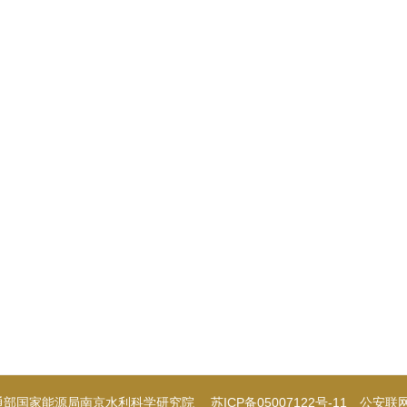
资源，迫切需要建设输电线路、完善电网结构，以满足资源开发
难，传统现浇式基础与钢-混凝土装配式基础施工缓慢，很少在沙
[
2
]
轻、断面小、组装简单等优点
，不仅可避免施工中砂石料运输
有良好的应用前景。
[
3
]
机理进行了研究，程永锋等
对金属装配式基础进行上拔与水平
承载力与上拔角，但未提及组合荷载时下压极限承载力计算方法
[
5
]
的变化对基础下压承载力的影响不大；Halder等
用有限元
[
6
]
作用下，加筋无黏性土条形基础承载力降低；Xue等
用蒙特
[
7
]
荷载对浅基础破坏的影响小于水平荷载；乾增珍等
对装配式基
平位移相差不大，并提出用Vesic理论计算风积沙地基装配式
论推导了偏心倾斜荷载下不同地基破坏模式的下压承载力计算公
压承载特性的原型试验报道很少，更少涉及组合荷载与冻胀作用
尚不明确；下压承载力计算时，风积沙地区金属装配式基础如何
配式基础下压荷载与组合荷载的现场试验，测试基础的承载性状
压极限承载力。此研究可为风积沙地区输电线路金属装配式基础的设
部交通部国家能源局南京水利科学研究院
苏ICP备05007122号-11
公安联网备