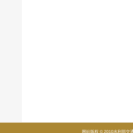
我国沙漠地区蕴藏着丰富太阳能、风能等再生
由于沙漠地区天气恶劣，水源缺乏，砂石料采集困
用。金属装配式基础相比前两种基础具有构件自重
难等问题，还能缩短施工周期、降低线路造价，具
已有学者对金属装配式基础的承载性状与作用
压与水平荷载试验，确定了沙漠地区装配式基础的
[
4
]
等
对不同板间距的装配式基础进行试验，发现板间距
法，研究条形基础的承载性能，发现倾斜和偏心荷载
法研究不同荷载下砂土浅基础的可靠性，发现下压
下压与水平荷载的现场试验，发现基础顶部位移与水
[
8
]
荷载下的极限承载力；黄传志等
基于极限平衡理
而言：现有文献关于风积沙地基金属装配式基础下
基础下压承载性状的影响，基底土压力分布规律等
板面积如何取值等问题仍需探讨。
为此，在毛乌素沙漠风积沙地基中进行金属装
R.Ganesh理论计算组合荷载作用下基础的下
网站版权 © 2010水利