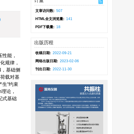
计量
文章访问数:
507
)
HTML全文浏览量:
141
PDF下载量:
18
出版历程
收稿日期:
2022-09-21
压性能，
网络出版日期:
2023-02-06
变化规律，
刊出日期:
2022-11-30
N，基础侧
平荷载对基
生“约束
h理论，
配式基础