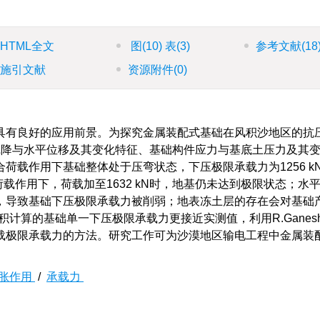
HTML全文
图
(10)
表
(3)
参考文献
(18
施引文献
资源附件
(0)
具有良好的应用前景。为探究金属装配式基础在风积沙地区的抗
沉降与水平位移及其变化特征、基础构件应力与基底土压力及其
荷载作用下基础整体处于压弯状态，下压极限承载力为1256 k
荷载作用下，荷载加至1632 kN时，地基仍未达到极限状态；水
，导致基础下压极限承载力被削弱；地表冻土层的存在会对基础产
计算的基础单一下压极限承载力更接近实测值，利用R.Ganes
载极限承载力的方法。研究工作可为沙漠地区输电工程中金属装
胀作用
/
承载力