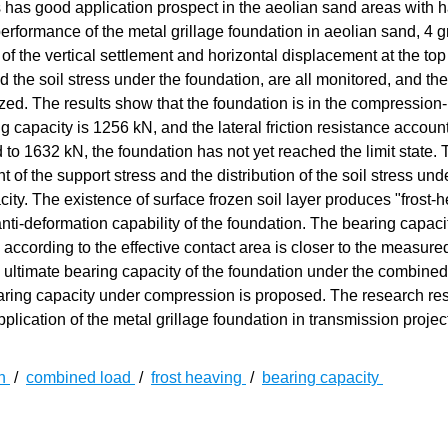
s has good application prospect in the aeolian sand areas with 
rformance of the metal grillage foundation in aeolian sand, 4 g
 of the vertical settlement and horizontal displacement at the top
 the soil stress under the foundation, are all monitored, and th
yzed. The results show that the foundation is in the compressio
 capacity is 1256 kN, and the lateral friction resistance account
o 1632 kN, the foundation has not yet reached the limit state. 
of the support stress and the distribution of the soil stress und
ty. The existence of surface frozen soil layer produces "frost-
anti-deformation capability of the foundation. The bearing capacit
ccording to the effective contact area is closer to the measure
 ultimate bearing capacity of the foundation under the combine
bearing capacity under compression is proposed. The research re
lication of the metal grillage foundation in transmission projec
on
/
combined load
/
frost heaving
/
bearing capacity