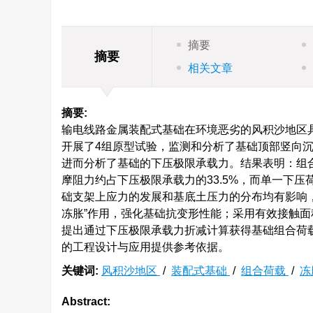
摘要
摘要
相关文章
摘要:
输电线路金属装配式基础在环境恶劣的风积沙地区
开展了4组原型试验，监测和分析了基础顶部竖向
进而分析了基础的下压极限承载力。结果表明：组合
摩阻力约占下压极限承载力的33.5%，而单一下压
础支架上应力的发展和基底土压力的分布均有影响
冻胀”作用，强化基础抗变形性能；采用有效接触面积
提出通过下压极限承载力折减计算获得基础组合荷
的工程设计与应用提供参考依据。
关键词:
风积沙地区
/
装配式基础
/
组合荷载
/
冻
Abstract: