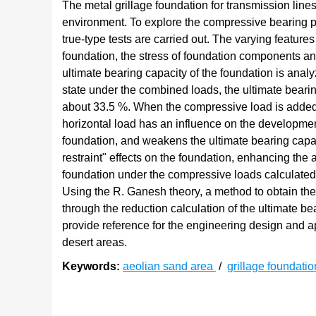
The metal grillage foundation for transmission line
environment. To explore the compressive bearing pe
true-type tests are carried out. The varying features
foundation, the stress of foundation components and
ultimate bearing capacity of the foundation is anal
state under the combined loads, the ultimate bearing
about 33.5 %. When the compressive load is added t
horizontal load has an influence on the development 
foundation, and weakens the ultimate bearing capaci
restraint" effects on the foundation, enhancing the 
foundation under the compressive loads calculated a
Using the R. Ganesh theory, a method to obtain the
through the reduction calculation of the ultimate 
provide reference for the engineering design and app
desert areas.
Keywords:
aeolian sand area
/
grillage foundati
0. 引言