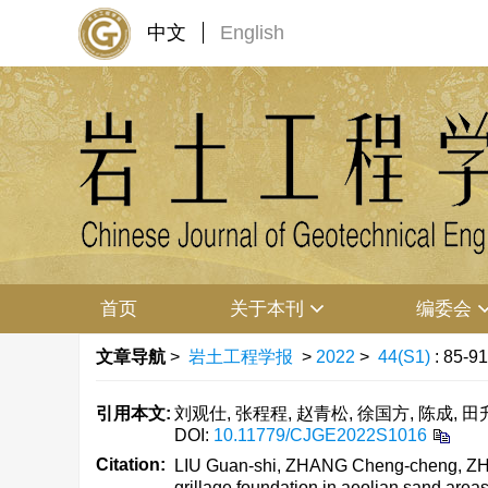
中文
English
首页
关于本刊
编委会
文章导航
>
岩土工程学报
>
2022
>
44(S1)
: 85-91
引用本文:
刘观仕, 张程程, 赵青松, 徐国方, 陈成, 田
DOI:
10.11779/CJGE2022S1016
Citation:
LIU Guan-shi, ZHANG Cheng-cheng, ZHA
grillage foundation in aeolian sand areas