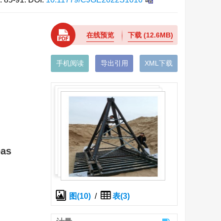
在线预览
下载
(12.6MB)
手机阅读
导出引用
XML下载
eas
图(10)
/
表(3)