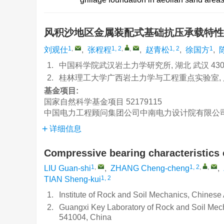
风积沙地区金属装配式基础抗压承载特
1
,
1, 2
,
,
1, 2
1
刘观仕
,
张程程
,
赵青松
,
徐国方
,
1.
中国科学院武汉岩土力学研究所, 湖北 武汉 430
2.
桂林理工大学广西岩土力学与工程重点实验室, 广西
基金项目:
国家自然科学基金项目
52179115
中国电力工程顾问集团公司中南电力设计院有限公
详细信息
Compressive bearing characteristics o
1
,
1, 2
,
,
LIU Guan-shi
,
ZHANG Cheng-cheng
,
1, 2
TIAN Sheng-kui
1.
Institute of Rock and Soil Mechanics, Chine
2.
Guangxi Key Laboratory of Rock and Soil Mecha
541004, China