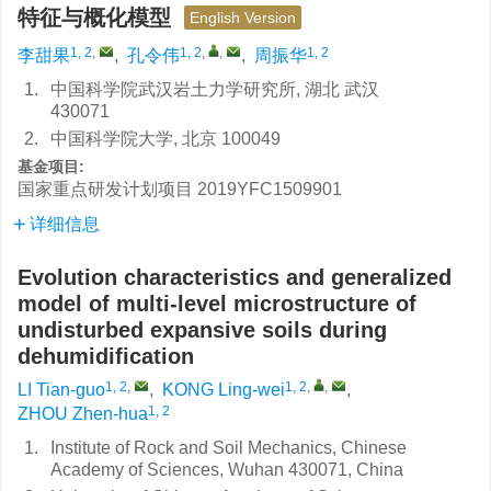
特征与概化模型
English Version
1, 2
,
1, 2
,
,
1, 2
李甜果
,
孔令伟
,
周振华
1.
中国科学院武汉岩土力学研究所, 湖北 武汉
430071
2.
中国科学院大学, 北京 100049
基金项目:
国家重点研发计划项目
2019YFC1509901
详细信息
Evolution characteristics and generalized
model of multi-level microstructure of
undisturbed expansive soils during
dehumidification
1, 2
,
1, 2
,
,
LI Tian-guo
,
KONG Ling-wei
,
1, 2
ZHOU Zhen-hua
1.
Institute of Rock and Soil Mechanics, Chinese
Academy of Sciences, Wuhan 430071, China