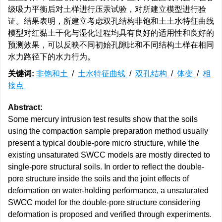
级吸力平衡后对土样进行压汞试验，对所建立模型进行验
证。结果表明，所建立考虑双孔结构非饱和土土水特征曲线
模型对红黏土干化与湿化过程均具有良好的适用性和良好的
预测效果，可以反映不同初始孔隙比和不同结构土样在相同
水力路径下的水力行为。
关键词:
非饱和土
/
土水特征曲线
/
双孔结构
/
体变
/
相
接点
Abstract:
Some mercury intrusion test results show that the soils
using the compaction sample preparation method usually
present a typical double-pore micro structure, while the
existing unsaturated SWCC models are mostly directed to
single-pore structural soils. In order to reflect the double-
pore structure inside the soils and the joint effects of
deformation on water-holding performance, a unsaturated
SWCC model for the double-pore structure considering
deformation is proposed and verified through experiments.