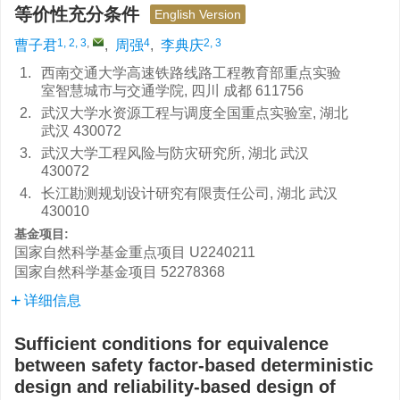
等价性充分条件
English Version
1, 2, 3
,
4
2, 3
曹子君
,
周强
,
李典庆
1.
西南交通大学高速铁路线路工程教育部重点实验
室智慧城市与交通学院, 四川 成都 611756
2.
武汉大学水资源工程与调度全国重点实验室, 湖北
武汉 430072
3.
武汉大学工程风险与防灾研究所, 湖北 武汉
430072
4.
长江勘测规划设计研究有限责任公司, 湖北 武汉
430010
基金项目:
国家自然科学基金重点项目
U2240211
国家自然科学基金项目
52278368
详细信息
Sufficient conditions for equivalence
between safety factor-based deterministic
design and reliability-based design of