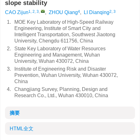
slope stability
1, 2, 3
,
4
2, 3
CAO Zijun
,
ZHOU Qiang
,
LI Dianqing
1.
MOE Key Laboratory of High-Speed Railway
Engineering, Institute of Smart City and
Intelligent Transportation, Southwest Jiaotong
University, Chengdu 611756, China
2.
State Key Laboratory of Water Resources
Engineering and Management, Wuhan
University, Wuhan 430072, China
3.
Institute of Engineering Risk and Disaster
Prevention, Wuhan University, Wuhan 430072,
China
4.
Changjiang Survey, Planning, Design and
Research Co., Ltd., Wuhan 430010, China
摘要
HTML全文