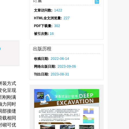
计量
文章访问数:
1422
HTML全文浏览量:
227
PDF下载量:
302
被引次数:
16
)
出版历程
收稿日期:
2022-06-14
网络出版日期:
2023-09-06
刊出日期:
2023-08-31
拼装方式
变化呈现
至刚刚满
轴力同时
局部接缝
荷载相同
衬砌可优