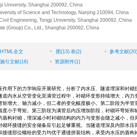
ji University, Shanghai 200092, China
iversity of Science and Technology, Nanjing 210094, China
 Civil Engineering, Tongji University, Shanghai 200092, China
ute (Group) Co., Ltd., Shanghai 200092, China
HTML全文
图
(13)
表
(2)
参考文献
(20
施引文献
(16)
资源附件
(1)
压作用下的力学响应开展研究，分析了内水压、隧道埋深和衬砌
隧道内水从空管变化至满管过程中，衬砌环变形持续增大，内力
弯矩增大、轴力减小，但二者的变化幅度极小。第二阶段为半管
幅度小于弯矩。第三阶段为满管后内压增加阶段，衬砌环弯矩和
的盾构衬砌，埋深减小时衬砌结构的内力与变形会随之减小，但
衬砌环接缝的安全储备应引起足够重视。当隧道埋深及内部水压
和接缝部位螺栓的受力均优于通缝拼装结构，承受内水压的盾构