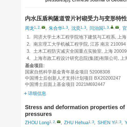
内水压盾构隧道管片衬砌受力与变形特
1, 2
,
1, 3
1, 3
1, 3
,
,
周龙
,
朱合华
,
沈奕
,
闫治国
,
官
1.
同济大学土木工程学院地下建筑与工程系, 上海 2
2.
南京理工大学机械工程学院, 江苏 南京 210094
3.
土木工程防灾减灾全国重点实验室, 上海 20009
4.
上海市政工程设计研究总院(集团)有限公司, 上海 
基金项目:
国家自然科学基金青年基金项目
52008308
中国博士后创新人才支持计划项目
BX20200247
中国博士后面上基金项目
2021M692447
详细信息
Stress and deformation properties of 
pressures
1, 2
,
1, 3
1, 3
ZHOU Long
,
ZHU Hehua
,
SHEN Yi
,