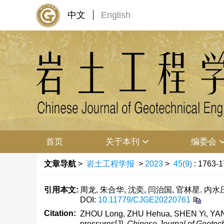
中文
English
首页
关于本刊
编委会
文章导航
>
岩土工程学报
>
2023
>
45(9)
: 1763-1
引用本文:
周龙, 朱合华, 沈奕, 闫治国, 官林星. 内水压
DOI:
10.11779/CJGE20220761
Citation:
ZHOU Long, ZHU Hehua, SHEN Yi, YAN Zhi
pressures[J].
Chinese Journal of Geotec