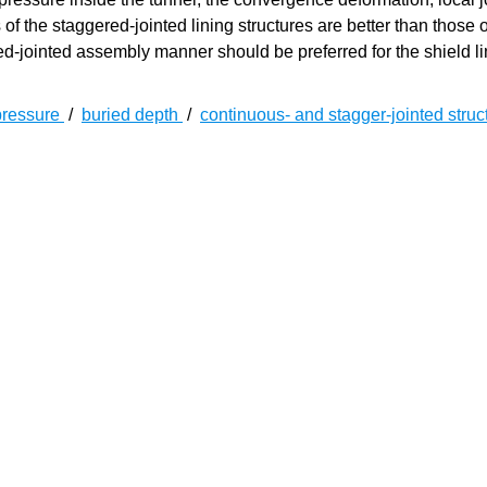
 of the staggered-jointed lining structures are better than those o
d-jointed assembly manner should be preferred for the shield li
pressure
/
buried depth
/
continuous- and stagger-jointed stru
案例逐渐增多，如中国上海、广州、成都等城市都在修建蓄排水
结构，在蓄排水过程中，隧道内水压交替变化，衬砌结构会出现多
。
[
6
]
力学行为开展了相关研究。刘威等
针对内水压盾构隧道衬砌结
置，可以实现不同工况下内水压盾构衬砌环的试验荷载需求；Hua
加载试验，分析了内水压盾构衬砌纵缝的弯矩传递机理及内水压
响内水压盾构衬砌结构力学响应特性的重要因素，包括最大内水
整环力学行为试验研究了内水压增长过程中盾构衬砌力学性能及
内水压盾构衬砌两侧卸载过程中的渐进性破坏过程。