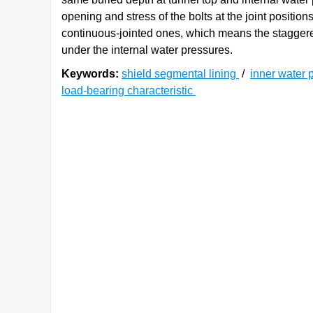
opening and stress of the bolts at the joint positions
continuous-jointed ones, which means the staggere
under the internal water pressures.
Keywords:
shield segmental lining
/
inner water 
load-bearing characteristic
0. 引言
近年来，承受内压的隧道采用盾构工法修建的
[
1
-
3
]
解决城市内涝问题
。对于蓄排水盾构隧道衬砌
[
4
-
5
]
式，相较于无内压作用的盾构衬砌受力极为复杂
目前，一些学者对于有内水压作用的盾构衬砌
作用特点，研发了“外压+内拉”的新型加载方法与装
基于该试验装置开展了通缝及错缝拼装衬砌环足尺
[
9
]
中衬砌结构的力学响应特性。Zhang等
研究了影
[
1
]
[
10
-
11
]
布位置及环间作用。周龙等
、Zhou等
开展了
有效率与接头弯矩传递系数的变化规律，并分析了