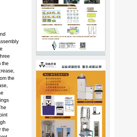
and
 assembly
he
three
m the
crease,
rom the
ase,
he
rings
The
oint
ugh
r the
oint