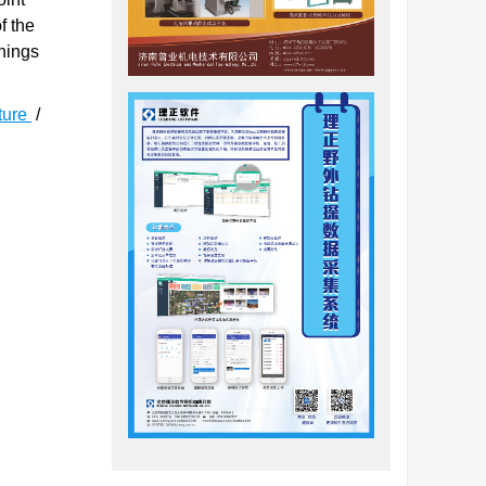
f the
nings
cture
/
隧道，以
种受力模
构的荷载
[
7
-
8
]
ng等
循环过程
头、纵缝分
弯曲刚度