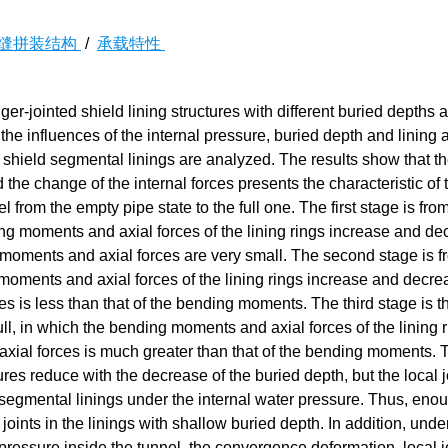
缝拼装结构
/
承载特性
r-jointed shield lining structures with different buried depths 
 the influences of the internal pressure, buried depth and lining
 shield segmental linings are analyzed. The results show that t
 the change of the internal forces presents the characteristic of 
l from the empty pipe state to the full one. The first stage is fro
ing moments and axial forces of the lining rings increase and de
 moments and axial forces are very small. The second stage is f
g moments and axial forces of the lining rings increase and decre
es is less than that of the bending moments. The third stage is t
full, in which the bending moments and axial forces of the lining 
 axial forces is much greater than that of the bending moments. 
ures reduce with the decrease of the buried depth, but the local j
 segmental linings under the internal water pressure. Thus, eno
 joints in the linings with shallow buried depth. In addition, unde
pressure inside the tunnel, the convergence deformation, local j