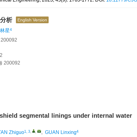
性分析
English Version
4
林星
00092
2
200092
shield segmental linings under internal water
1, 3
,
,
4
YAN Zhiguo
,
GUAN Linxing