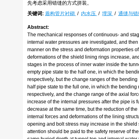
先考虑采用错缝的方式拼装。
关键词:
盾构管片衬砌
/
内水压
/
埋深
/
通缝与错
Abstract:
The mechanical responses of continuous- and stagge
internal water pressures are investigated, and then
manner on the stress and deformation properties of
deformations of the shield lining rings increase, and
stages in the process of inner water inside the tunne
empty pipe state to the half one, in which the bend
respectively, but the change ranges of the bending
half pipe state to the full one, in which the bendin
respectively, and the change range of the axial forc
increase of the internal pressures after the pipe is 
decrease at the same time, but the reduction of the
internal forces and deformations of the lining struct
opening and bolt stress may increase in the shield
attention should be paid to the safety reserve of the
same buried depth at tunnel top and internal water 