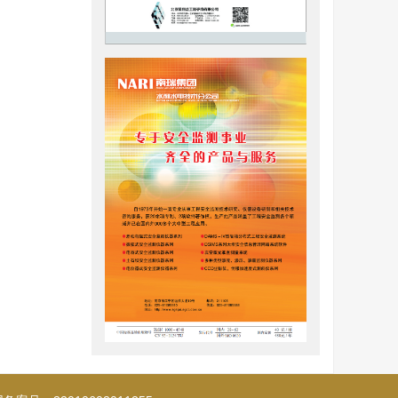
土的力学
验和现场
的联系
技术不仅可
岩土非破坏
描的三轴仪
黄土蠕变
颗粒聚合
T扫描获得
量地建立冻
轴压缩CT
T扫描断面
采用重新
验。由于冻
由于动态
和冻土的