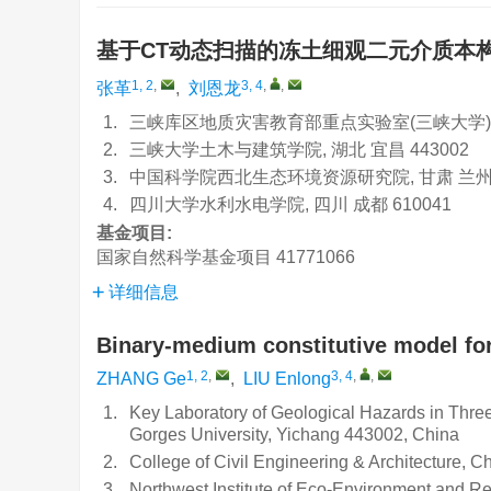
基于CT动态扫描的冻土细观二元介质本
1, 2
,
3, 4
,
,
张革
,
刘恩龙
1.
三峡库区地质灾害教育部重点实验室(三峡大学), 湖
2.
三峡大学土木与建筑学院, 湖北 宜昌 443002
3.
中国科学院西北生态环境资源研究院, 甘肃 兰州 7
4.
四川大学水利水电学院, 四川 成都 610041
基金项目:
国家自然科学基金项目
41771066
详细信息
Binary-medium constitutive model fo
1, 2
,
3, 4
,
,
ZHANG Ge
,
LIU Enlong
1.
Key Laboratory of Geological Hazards in Three
Gorges University, Yichang 443002, China
2.
College of Civil Engineering & Architecture, 
3.
Northwest Institute of Eco-Environment and 