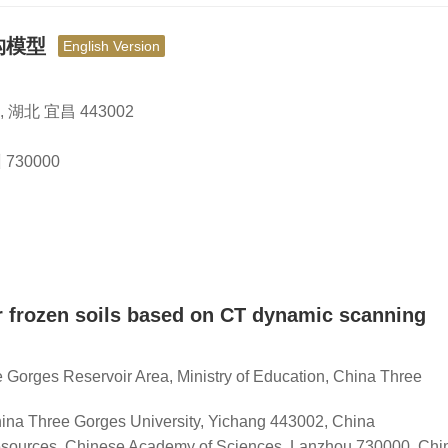
构模型
English Version
北 宜昌 443002
30000
r frozen soils based on CT dynamic scanning
 Gorges Reservoir Area, Ministry of Education, China Three
China Three Gorges University, Yichang 443002, China
Resources, Chinese Academy of Sciences, Lanzhou 730000, Chi