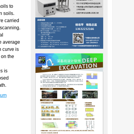
oils to
 soils.
re carried
 scanning.
al
he average
n curve is
 on the
s is
posed
ath.
ium