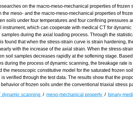
al researches on the macro-meso-mechanical properties of frozen s
 the meso- and the macro-meso-mechanical properties of frozen
zen soils under four temperatures and four confining pressures a
ial instrument, which can cooperate with medical CT for dynamic
 samples during the axial loading process. Through the statistic
is found that when the stress-strain curve is strain hardening, t
rly with the increase of the axial strain. When the stress-strai
zen soil samples decreases rapidly at the softening stage. Based
s during the process of dynamic scanning, the breakage rate is
the mesoscopic constitutive model for the saturated frozen soil
is verified through the test data. The results show that the pro
 behavior of frozen soils under the conventional triaxial stress p
 dynamic scanning
/
meso-mechanical property
/
binary-med
[
1
]