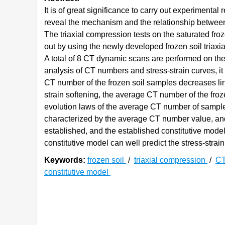
It is of great significance to carry out experiment
reveal the mechanism and the relationship between
The triaxial compression tests on the saturated fro
out by using the newly developed frozen soil triax
A total of 8 CT dynamic scans are performed on the
analysis of CT numbers and stress-strain curves, it 
CT number of the frozen soil samples decreases linea
strain softening, the average CT number of the fro
evolution laws of the average CT number of sample
characterized by the average CT number value, and 
established, and the established constitutive model 
constitutive model can well predict the stress-strain
Keywords:
frozen soil
/
triaxial compression
/
CT
constitutive model
0. 引言