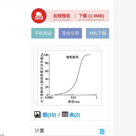
在线预览
下载
(1.9MB)
手机阅读
导出引用
XML下载
图(10)
/
表(2)
计量
na