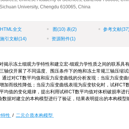
Sichuan University, Chengdu 610065, China
HTML全文
图
(10)
表
(2)
参考文献
(37
施引文献
(14)
资源附件
(1)
对揭示冻土细观力学特性和建立宏-细观力学性质之间的联系具
土三轴仪开展了不同温度、围压条件下的饱和冻土常规三轴压缩试
。通过对CT数平均值和应力应变曲线的分析发现：当应力应变曲
增加而线性降低；当应力应变曲线表现为应变软化时，试样CT
平均值的变化规律，提出利用试样CT数平均值对体积破损率进
验数据对建立的本构模型进行了验证，结果表明提出的本构模型
。
学特性
/
二元介质本构模型