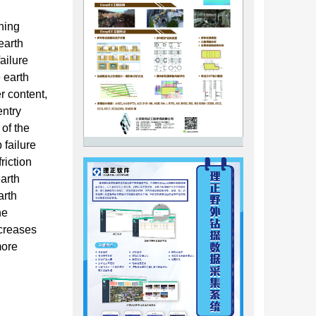
ining
earth
ailure
 earth
r content,
entry
 of the
 failure
riction
earth
arth
he
ncreases
more