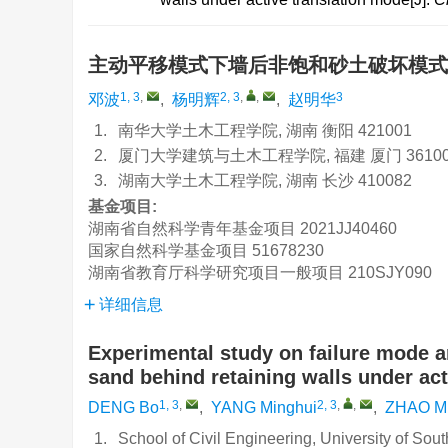
主动平移模式下墙后非饱和砂土破坏模
1, 3
,
2, 3
,
,
3
邓波
,
杨明辉
,
赵明华
1.
南华大学土木工程学院, 湖南 衡阳 421001
2.
厦门大学建筑与土木工程学院, 福建 厦门 36100
3.
湖南大学土木工程学院, 湖南 长沙 410082
基金项目:
湖南省自然科学青年基金项目
2021JJ40460
国家自然科学基金项目
51678230
湖南省教育厅科学研究项目一般项目
210SJY090
详细信息
Experimental study on failure mode an
sand behind retaining walls under ac
1, 3
,
2, 3
,
,
DENG Bo
,
YANG Minghui
,
ZHAO M
1.
School of Civil Engineering, University of S