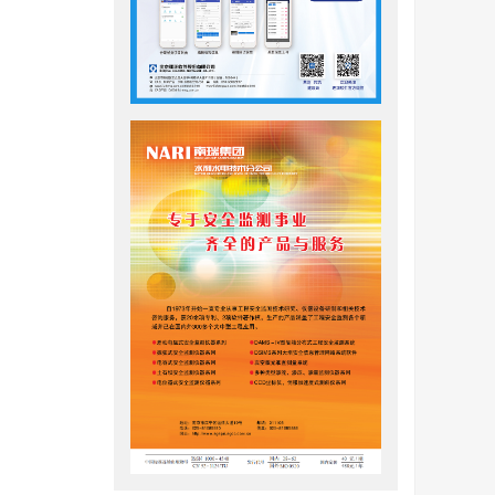
获取土体
型试验，
地基条件
了土体成
并讨论了
态开展了有
[
9
]
等
采用
不同位移
。相比饱
的减小；
用矛盾，
，则可能
双应力状态