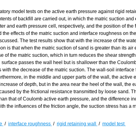
atory model tests on the active earth pressure against rigid reta
ents of backfill are carried out, in which the matric suction and 
and earth pressure cell, respectively, and the position of the f
 the effects of the matric suction and interface roughness on the
scussed. The test results show that with the increase of the wate
n is that when the matric suction of sand is greater than its air 
e of the matric suction, which in turn reduces the shear strength
ture surface passes the wall heel but is shallower than the Coulomb
ith the decrease of the matric suction. The wall-soil interface f
urthermore, in the middle and upper parts of the wall, the active 
ncrease of depth, but in the area near the heel of the wall, the e
caused by the frictional resistance transmitted by loose sand. T
han that of Coulomb active earth pressure, and the difference i
h the influences of the friction angle, the suction stress has a 
re
/
interface roughness
/
rigid retaining wall
/
model test