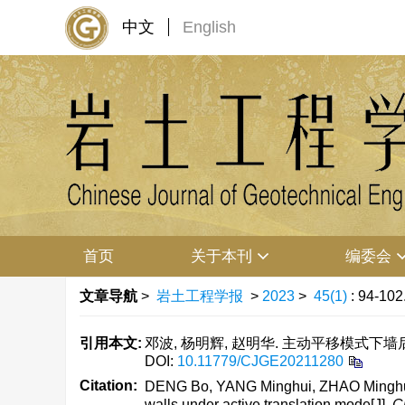
中文
English
首页
关于本刊
编委会
文章导航
>
岩土工程学报
>
2023
>
45(1)
: 94-102
引用本文:
邓波, 杨明辉, 赵明华. 主动平移模式下墙后非
DOI:
10.11779/CJGE20211280
Citation:
DENG Bo, YANG Minghui, ZHAO Minghua. Ex
walls under active translation mode[J].
C