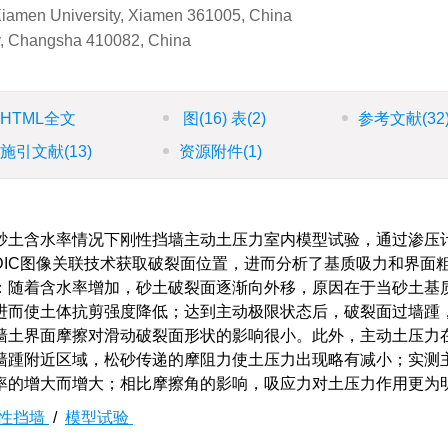
 Xiamen University, Xiamen 361005, China
ty, Changsha 410082, China
HTML全文
图
(16)
表
(2)
参考文献
(32
施引文献
(13)
资源附件
(1)
砂土含水率情况下刚性挡墙主动土压力室内模型试验，通过渗压
IC图像关联技术获取破裂面位置，进而分析了基质吸力和界面
：随着含水率增加，砂土破裂面逐渐向外移，原因在于当砂土基
进而使土体抗剪强度降低；达到主动极限状态后，破裂面过墙踵
墙土界面摩擦对滑动破裂面形状的影响很小。此外，主动土压力
墙踵附近区域，松砂传递的摩阻力使土压力出现略有减小；实测
率的增大而增大；相比摩擦角的影响，吸应力对土压力作用更为
性挡墙
/
模型试验