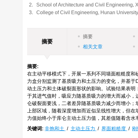
2.
School of Architecture and Civil Engineering,
3.
College of Civil Engineering, Hunan Universi
摘要
摘要
相关文章
摘要:
在主动平移模式下，开展一系列不同墙面粗糙度和
力盒分别监测了基质吸力和土压力的变化，并基于D
动土压力和土体破裂面形状的影响。试验结果表明
于其进气值时，吸应力随基质吸力的增大而减小，
仑破裂面要浅，二者差异随基质吸力减少而增小；
上部区域，随着深度增加而近似呈线性增大，但在
力值始终小于库仑主动土压力值，其差值随着含水
关键词:
非饱和土
/
主动土压力
/
界面粗糙度
/
刚