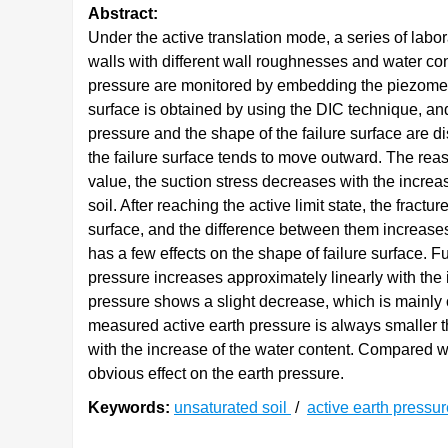
Abstract:
Under the active translation mode, a series of labor
walls with different wall roughnesses and water cont
pressure are monitored by embedding the piezometer 
surface is obtained by using the DIC technique, and
pressure and the shape of the failure surface are di
the failure surface tends to move outward. The reaso
value, the suction stress decreases with the increas
soil. After reaching the active limit state, the frac
surface, and the difference between them increases w
has a few effects on the shape of failure surface. F
pressure increases approximately linearly with the i
pressure shows a slight decrease, which is mainly 
measured active earth pressure is always smaller t
with the increase of the water content. Compared wit
obvious effect on the earth pressure.
Keywords:
unsaturated soil
/
active earth pressu