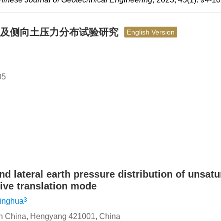
式及侧向土压力分布试验研究
English Version
5
d lateral earth pressure distribution of unsatu
tive translation mode
3
inghua
outh China, Hengyang 421001, China