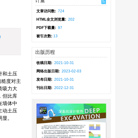
计量
文章访问数:
724
HTML全文浏览量:
202
PDF下载量:
97
)
被引次数:
13
出版历程
收稿日期:
2021-10-31
网络出版日期:
2023-02-03
计和土压
发布日期:
2021-10-31
粗糙度对主
刊出日期:
2022-12-31
质吸力大
，但比库
在墙体中
主动土压
明显。