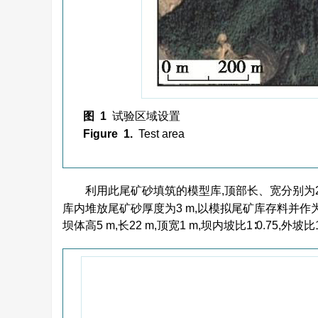
图 1
试验区域设置
Figure 1.
Test area
利用此尾矿砂填筑的模型库,顶部长、宽分别为26,20
库内堆放尾矿砂厚度为3 m,以模拟尾矿库存料并作
坝体高5 m,长22 m,顶宽1 m,坝内坡比1∶0.75,外