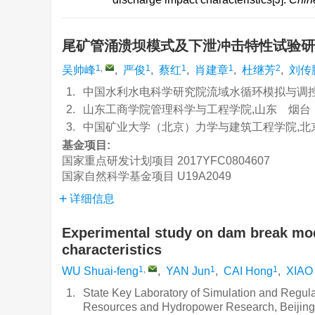
尾矿管涌溃坝模式及下泄冲击特性试验
1
,
1
1
1
2
吴帅峰
,
严俊
,
蔡红
,
肖建章
,
杜继芳
,
刘传
1.
中国水利水电科学研究院流域水循环模拟与调控国
2.
山东工商学院管理科学与工程学院,山东 烟台 2
3.
中国矿业大学（北京）力学与建筑工程学院,北京 
基金项目:
国家重点研发计划项目
2017YFC0804607
国家自然科学基金项目
U19A2049
详细信息
Experimental study on dam break mode
characteristics
1
,
1
1
WU Shuai-feng
,
YAN Jun
,
CAI Hong
,
XIAO 
1.
State Key Laboratory of Simulation and Regulat
Resources and Hydropower Research, Beijing