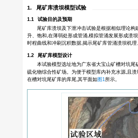
1. 尾矿库溃坝模型试验
1.1 试验目的及预期
尾矿库溃坝及下泄冲击试验是根据相似理论构建
升、饱和,在薄弱处形成管涌,模拟管涌发展形成溃
时程曲线和冲刷沉积数据,揭示尾矿库管涌溃坝机
1.2 尾矿库模型设计
本试验模型选址地为广东省大宝山矿槽对坑尾矿库库
硫化物综合性矿场。为便于模型库内补充水源,且溃
在槽对坑尾矿库的库尾,其平面如
图1
所示。