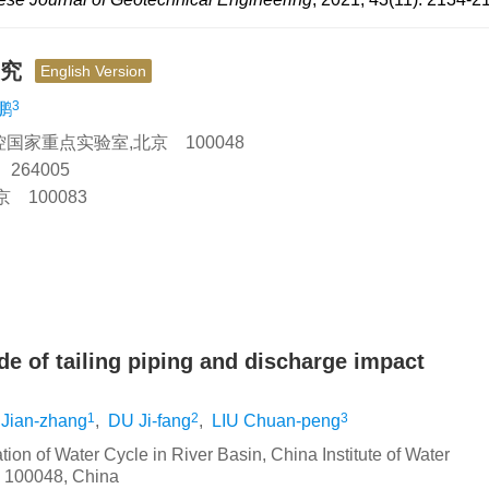
研究
English Version
3
鹏
家重点实验室,北京 100048
64005
100083
 of tailing piping and discharge impact
1
2
3
Jian-zhang
,
DU Ji-fang
,
LIU Chuan-peng
ion of Water Cycle in River Basin, China Institute of Water
 100048, China