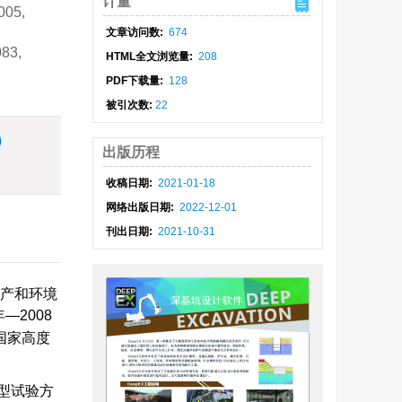
计量
005,
文章访问数:
674
083,
HTML全文浏览量:
208
PDF下载量:
128
被引次数:
22
)
出版历程
收稿日期:
2021-01-18
网络出版日期:
2022-12-01
刊出日期:
2021-10-31
财产和环境
—2008
,国家高度
型试验方