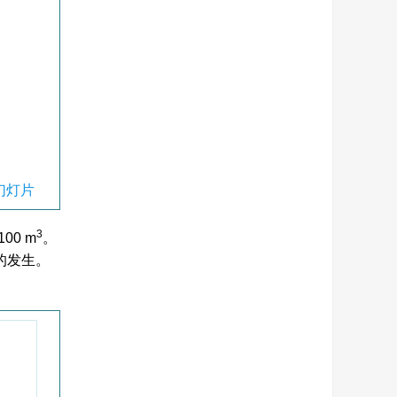
幻灯片
3
00 m
。
的发生。