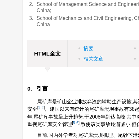
2.
School of Management Science and Engineeri
China;
3.
School of Mechanics and Civil Engineering, Ch
China
摘要
HTML全文
相关文章
0. 引言
尾矿库是矿山企业排放弃渣的辅助生产设施,其
[
1
-
2
]
安全
。建国以来有统计的尾矿库溃坝事故有38
年,尾矿库事故呈上升趋势,于2008年到达高峰,其中
[
5
-
6
]
重视尾矿库安全管理
,致使该类事故逐渐减小,但
目前,国内外学者对尾矿库溃坝机理、尾砂下