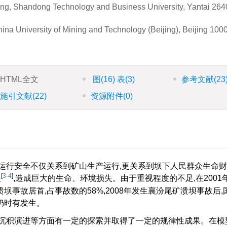
ng, Shandong Technology and Business University, Yantai 264
ina University of Mining and Technology (Beijing), Beijing 100
HTML全文
图
(16)
表
(3)
参考文献
(23
施引文献
(22)
资源附件
(0)
运行安全不仅关系到矿山生产运行,更关系到坝下人民群众生命
[
3
-
4
]
起
,造成巨大的生命、环境损失。由于重视程度的不足,在2001年
溃坝事故居首,占事故数的58%,2008年发生襄汾尾矿溃坝事故后
仍时有发生。
泄沉积演进等方面有一定的探索并取得了一定的规律性成果。在模