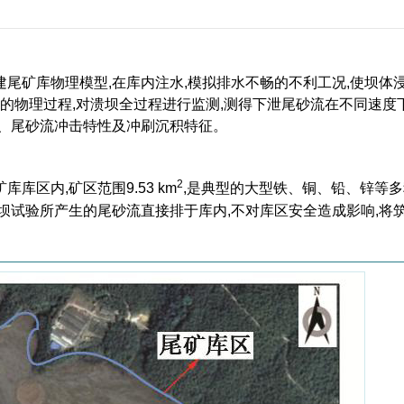
尾矿库物理模型,在库内注水,模拟排水不畅的不利工况,使坝体
坝的物理过程,对溃坝全过程进行监测,测得下泄尾砂流在不同速度
理、尾砂流冲击特性及冲刷沉积特征。
2
区内,矿区范围9.53 km
,是典型的大型铁、铜、铅、锌等
坝试验所产生的尾砂流直接排于库内,不对库区安全造成影响,将