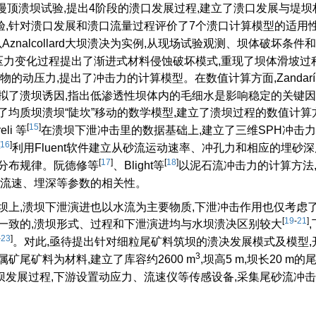
漫顶溃坝试验,提出4阶段的溃口发展过程,建立了溃口发展与堤坝
验,针对溃口发展和溃口流量过程评价了7个溃口计算模型的适用性
以Aznalcollard大坝溃决为实例,从现场试验观测、坝体破坏条件
压力变化过程提出了渐进式材料侵蚀破坏模式,重现了坝体滑坡过
的动压力,提出了冲击力的计算模型。在数值计算方面,Zandarí
拟了溃坝诱因,指出低渗透性坝体内的毛细水是影响稳定的关键因
了均质坝溃坝“陡坎”移动的数学模型,建立了溃坝过程的数值计算
[
15
]
i 等
在溃坝下泄冲击里的数据基础上,建立了三维SPH冲击力
16
]
利用Fluent软件建立从砂流运动速率、冲孔力和相应的埋砂
[
17
]
[
18
]
分布规律。阮德修等
、Blight等
以泥石流冲击力的计算方法
与流速、埋深等参数的相关性。
坝上,溃坝下泄演进也以水流为主要物质,下泄冲击作用也仅考虑
[
19
-
21
]
一致的,溃坝形式、过程和下泄演进均与水坝溃决区别较大
-
23
]
。对此,亟待提出针对细粒尾矿料筑坝的溃决发展模式及模型,
3
矿尾矿料为材料,建立了库容约2600 m
,坝高5 m,坝长20 m
发展过程,下游设置动应力、流速仪等传感设备,采集尾砂流冲击