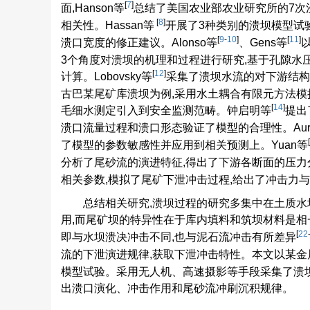
[
7
]
面,Hanson等
总结了美国农业部农业研究所的7次
[
8
]
相关性。Hassan等
开展了3种类别的溃坝模型试
[
9
-
10
]
[
11
]
溃口宽度的修正建议。Alonso等
、Gens等
3个角度对溃坝的机理和过程进行研究,基于孔隙水
[
12
]
计算。Lobovsky等
采集了溃坝水流的对下游结构物
古巴某尾矿库溃坝为例,采用水土耦合有限元方法模
[
14
]
毛细水测定引入到安全监测范畴。钟启明等
提出
溃口流量过程和溃口形态验证了模型的合理性。Aurel
[
了模型的参数敏感性并应用到相关预测上。Yuan等
分析了尾砂流的演进特征,得出了下游各断面的压力
相关参数,模拟了尾矿下泄冲击过程,给出了冲击力
总结相关研究,溃坝过程的研究多集中在土质水
用,而尾矿坝的特异性在于库内填料和筑坝材料是相
[
22
即与水坝溃决冲击不同,也与泥石流冲击有所差异
流的下泄演进规律,获取下泄冲击特性。本文以某金属
模型试验。采用无人机、高速摄影等手段采集了溃坝
出溃口演化、冲击作用和尾砂流冲刷沉积规律。