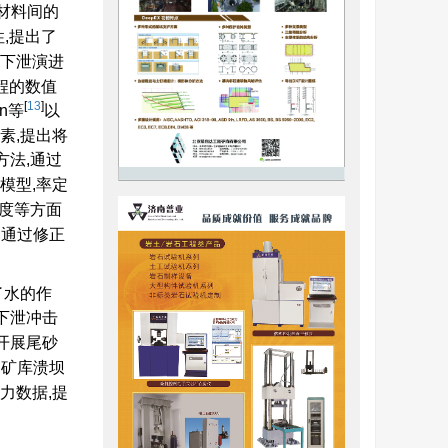
材料间的
,提出了
和下泄演进
程的数值
[
13
]
n等
以
素,提出将
方法,通过
模型,率定
深度等方面
,通过修正
了水的作
,下泄冲击
开展尾砂
的尾矿库溃坝
力数据,提