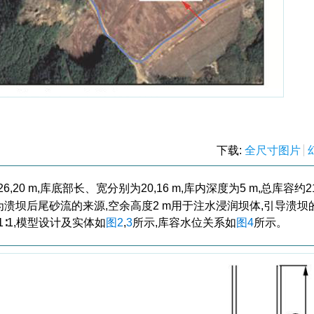
下载:
全尺寸图片
 m,库底部长、宽分别为20,16 m,库内深度为5 m,总库容约21
为溃坝后尾砂流的来源,空余高度2 m用于注水浸润坝体,引导溃坝
坡比1∶1,模型设计及实体如
图2
,
3
所示,库容水位关系如
图4
所示。