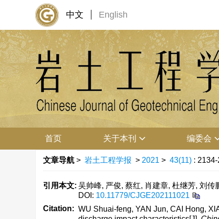
中文
English
首页
关于本刊
编委会
文章导航
>
岩土工程学报
>
2021
>
43(11)
: 2134-
引用本文:
吴帅峰, 严俊, 蔡红, 肖建章, 杜继芳, 刘传鹏
DOI:
10.11779/CJGE202111021
Citation:
WU Shuai-feng, YAN Jun, CAI Hong, XIAO
discharge impact characteristics[J].
Chin