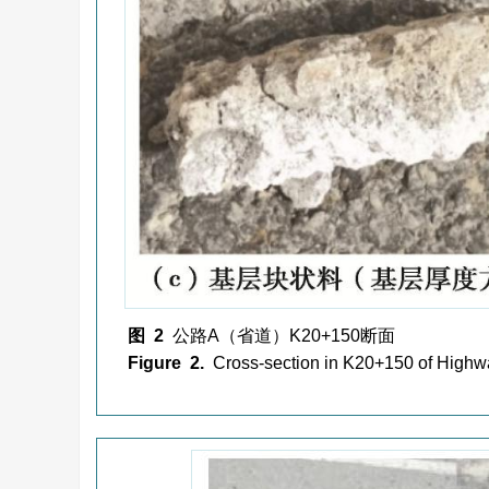
图 2
公路A（省道）K20+150断面
Figure 2.
Cross-section in K20+150 of Highw