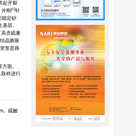
拱起开裂
[
8
]
。许刚
针
泥稳定砂
土基层。
了高含硫量
结晶膨胀
变形是路
等方面。
,取样进行
m。硫酸