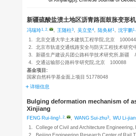
新疆硫酸盐渍土地区沥青路面鼓胀变形
1, 2
,
3
4
1
1,
冯瑞玲
,
王随柱
,
吴立坚
,
陆奂材
,
沈宇鹏
1.
北京交通大学土木建筑工程学院,北京 100044
2.
北京市轨道交通线路安全与防灾工程技术研究中心,
3.
新疆生产建设兵团公路科学技术研究所,新疆 乌鲁
4.
交通运输部公路科学研究院,北京 100088
基金项目:
国家自然科学基金面上项目
51778048
详细信息
Bulging deformation mechanism of asp
Xinjiang
1, 2
,
3
FENG Rui-ling
,
WANG Sui-zhu
,
WU Li-jian
1.
College of Civil and Architecture Engineering,
2.
Beijing Engineering Research Center of Rail T