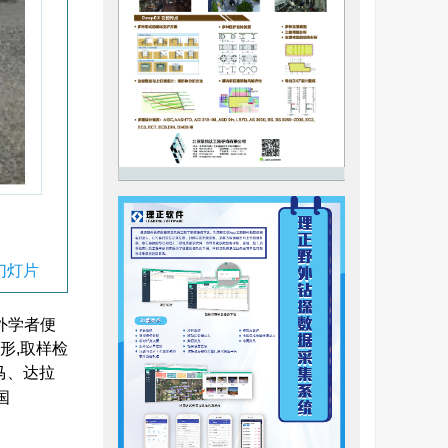
幻灯片
外学者便
形,取样检
马、达拉
国