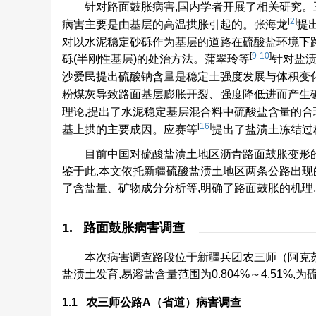
针对路面鼓胀病害,国内学者开展了相关研究。
[
2
]
病害主要是由基层的高温拱胀引起的。张海龙
提
对以水泥稳定砂砾作为基层的道路在硫酸盐环境下路
[
9
-
10
]
砾(半刚性基层)的处治方法。蒲翠玲等
针对盐渍
沙爱民提出硫酸钠含量是稳定土强度发展与体积变
粉煤灰导致路面基层膨胀开裂、强度降低进而产生
理论,提出了水泥稳定基层混合料中硫酸盐含量的合
[
16
]
基上拱的主要成因。应赛等
提出了盐渍土冻结过
目前中国对硫酸盐渍土地区沥青路面鼓胀变形
鉴于此,本文依托新疆硫酸盐渍土地区两条公路出现
了含盐量、矿物成分分析等,明确了路面鼓胀的机理
1. 路面鼓胀病害调查
本次病害调查路段位于新疆兵团农三师（阿克苏
盐渍土发育,易溶盐含量范围为0.804%～4.51%
1.1 农三师公路A（省道）病害调查