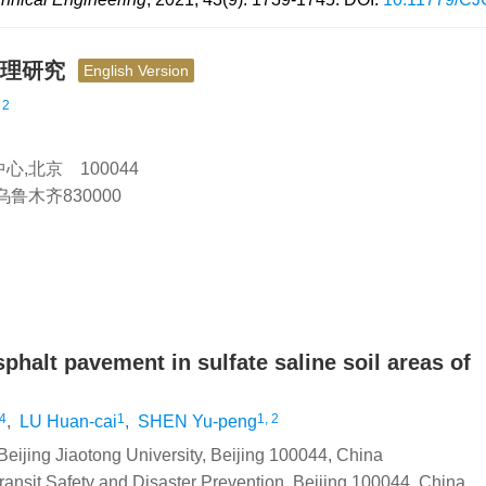
机理研究
English Version
 2
北京 100044
木齐830000
halt pavement in sulfate saline soil areas of
4
1
1, 2
,
LU Huan-cai
,
SHEN Yu-peng
 Beijing Jiaotong University, Beijing 100044, China
ransit Safety and Disaster Prevention, Beijing 100044, China