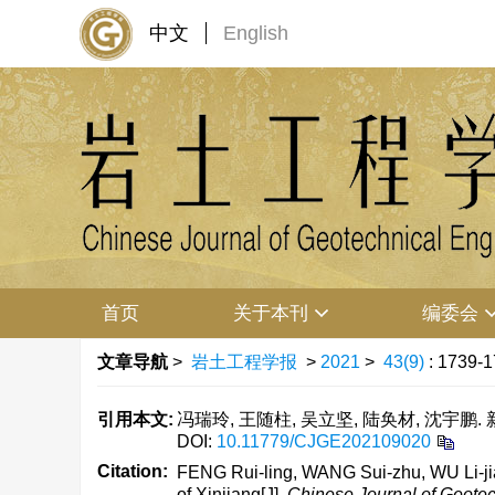
中文
English
首页
关于本刊
编委会
文章导航
>
岩土工程学报
>
2021
>
43(9)
: 1739-1
引用本文:
冯瑞玲, 王随柱, 吴立坚, 陆奂材, 沈宇鹏. 
DOI:
10.11779/CJGE202109020
Citation:
FENG Rui-ling, WANG Sui-zhu, WU Li-jia
of Xinjiang[J].
Chinese Journal of Geotec