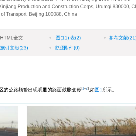
 Xinjiang Production and Construction Corps, Urumqi 830000, C
 of Transport, Beijing 100088, China
HTML全文
图
(11)
表
(2)
参考文献
(21
施引文献
(23)
资源附件
(0)
[
1
-
2
]
地区的公路频繁出现明显的路面鼓胀变形
,如
图1
所示。