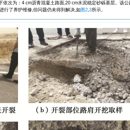
依次为：4 cm沥青混凝土路面,20 cm水泥稳定砂砾基层。该公路
进行了养护维修,但问题仍未得到解决,如
图2
,
3
所示。