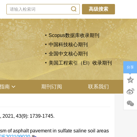
高级搜索
Scopus数据库收录期刊
中国科技核心期刊
全国中文核心期刊
美国工程索引（EI）收录期刊
分享
指南
期刊订阅
联系我们
3(9): 1739-1745.
of asphalt pavement in sulfate saline soil areas
JGE202109020