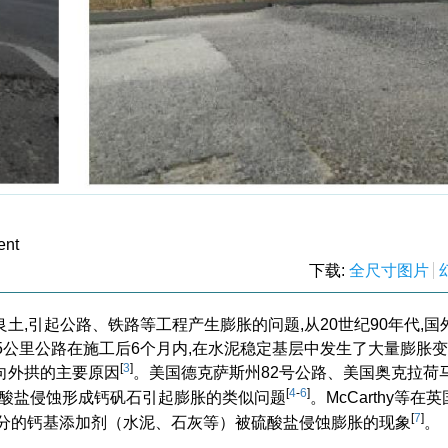
ent
下载:
全尺寸图片
,引起公路、铁路等工程产生膨胀的问题,从20世纪90年代,国
.5公里公路在施工后6个月内,在水泥稳定基层中发生了大量膨胀变
[
3
]
向外拱的主要原因
。美国德克萨斯州82号公路、美国奥克拉荷
[
4
-
6
]
被硫酸盐侵蚀形成钙矾石引起膨胀的类似问题
。McCarthy等在英
[
7
]
了不同成分的钙基添加剂（水泥、石灰等）被硫酸盐侵蚀膨胀的现象
。