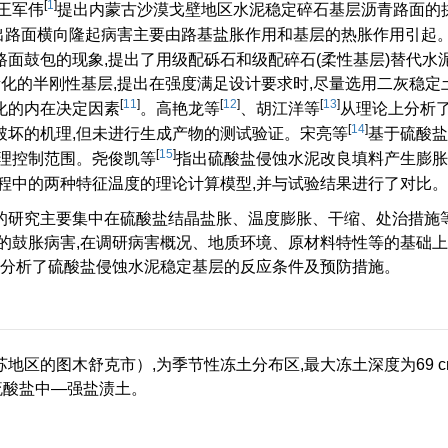
[
1
]
王军伟
提出内蒙古沙漠戈壁地区水泥稳定碎石基层沥青路面的
出路面横向隆起病害主要由路基盐胀作用和基层的热胀作用引起
面鼓包的现象,提出了用级配砾石和级配碎石(柔性基层)替代水
化的半刚性基层,提出在强度满足设计要求时,尽量选用二灰稳定
[
11
]
[
12
]
[
13
]
化的内在决定因素
。高艳龙等
、胡江洋等
从理论上分析
[
14
]
破坏的机理,但未进行生成产物的测试验证。宋亮等
基于硫酸盐
[
15
]
理控制范围。尧俊凯等
指出硫酸盐侵蚀水泥改良填料产生膨胀
程中的两种特征温度的理论计算模型,并与试验结果进行了对比。
的研究主要集中在硫酸盐结晶盐胀、温度膨胀、干缩、处治措施
的鼓胀病害,在调研病害概况、地质环境、原材料特性等的基础上
,分析了硫酸盐侵蚀水泥稳定基层的反应条件及预防措施。
地区的图木舒克市）,为季节性冻土分布区,最大冻土深度为69 c
,为硫酸盐中—强盐渍土。