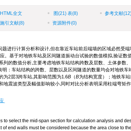
HTML全文
图
(21)
表
(8)
参考文献
(12
施引文献
(8)
资源附件
(0)
问题进行计算分析和设计,但在靠近车站前后端墙的区域必然受端
效应。基于对地铁车站及区间隧道振动台试验的数值模拟,验证数
系列的数值分析,主要考虑地铁车站结构跨数及层数、土体参数
表明：车站结构的跨数、层数以及区间隧道的数量均会对地铁车
为2层3跨车站,其影响范围为1.6
B
（
B
为结构宽度）；地铁车站
和地震波类型及幅值影响较小,同时对比分析表明采用柱端弯矩
应
s to select the mid-span section for calculation analysis and de
t of end walls must be considered because the area close to the