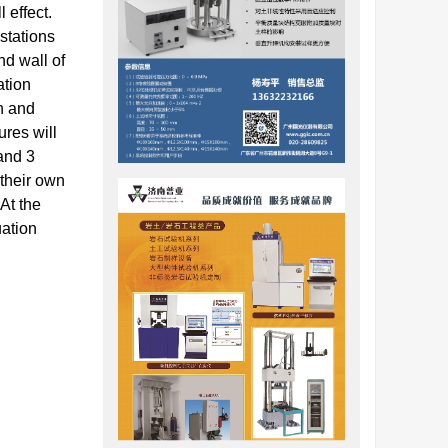
 effect.
stations
nd wall of
ation
n and
ures will
 and 3
 their own
At the
uation
构和设施
地下结构的
算。但对