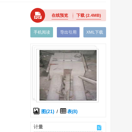
在线预览
下载
(2.4MB)
手机阅读
导出引用
XML下载
图(21)
/
表(8)
计量