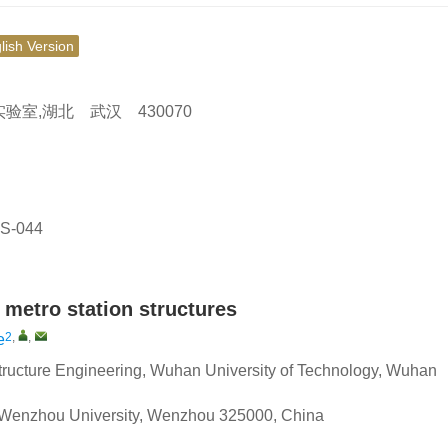
lish Version
室,湖北 武汉 430070
S-044
f metro station structures
2
,
,
e
tructure Engineering, Wuhan University of Technology, Wuhan
e, Wenzhou University, Wenzhou 325000, China