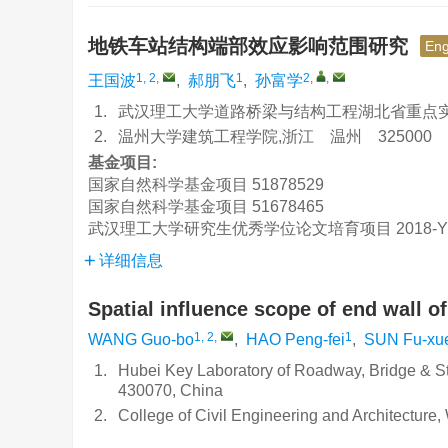
地铁车站结构端部效应影响范围研究
Eng
1, 2
,
1
2
,
,
王国波
,
郝朋飞
,
孙富学
1.
武汉理工大学道路桥梁与结构工程湖北省重点实验
2.
温州大学建筑工程学院,浙江 温州 325000
基金项目:
国家自然科学基金项目
51878529
国家自然科学基金项目
51678465
武汉理工大学研究生优秀学位论文培育项目
2018-Y
详细信息
Spatial influence scope of end wall o
1, 2
,
1
WANG Guo-bo
,
HAO Peng-fei
,
SUN Fu-xu
1.
Hubei Key Laboratory of Roadway, Bridge & S
430070, China
2.
College of Civil Engineering and Architectur