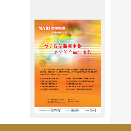
平面问题。
过建立二维
地铁车站结
[
3
]
陈磊等
通
构纵向的水
5倍车站结
[
5
]
等
通过
端墙尺寸的
响应研究表
陈清军等
站结构的
成果,规定
拟合和参
加强的地下
数分析,