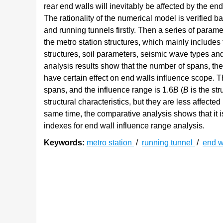
rear end walls will inevitably be affected by the end
The rationality of the numerical model is verified b
and running tunnels firstly. Then a series of parame
the metro station structures, which mainly includes
structures, soil parameters, seismic wave types an
analysis results show that the number of spans, the 
have certain effect on end walls influence scope. Th
spans, and the influence range is 1.6
B
(
B
is the str
structural characteristics, but they are less affect
same time, the comparative analysis shows that i
indexes for end wall influence range analysis.
Keywords:
metro station
/
running tunnel
/
end w
0. 引言
随着城市化进程的加快,地上建筑趋于饱和,人
在城市日常功能中发挥着重要的功能,其一旦在地震
抗震性能必须得到足够的重视。目前地下结构的抗