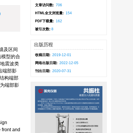
文章访问数:
706
)
HTML全文浏览量:
154
PDF下载量:
162
被引次数:
8
出版历程
墙及区间
收稿日期:
2019-12-01
值模型的合
网络出版日期:
2022-12-05
、地震波类
站端部影
刊出日期:
2020-07-31
结构端部
作为端部影
sign
 front and