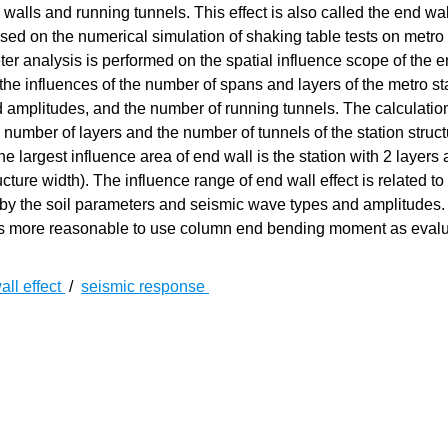
 walls and running tunnels. This effect is also called the end wall
ased on the numerical simulation of shaking table tests on metro 
ter analysis is performed on the spatial influence scope of the e
 the influences of the number of spans and layers of the metro st
d amplitudes, and the number of running tunnels. The calculatio
number of layers and the number of tunnels of the station struct
e largest influence area of end wall is the station with 2 layers
ucture width). The influence range of end wall effect is related to
ed by the soil parameters and seismic wave types and amplitudes. 
t is more reasonable to use column end bending moment as eval
all effect
/
seismic response
们把目光投向地下空间。21世纪是地下空间大发展的世纪,地下结
中破坏,会造成严重的后果及次生灾害。因此隧道及地铁车站等
震设计大多基于简化的荷载–结构方法,采用平面模型进行简化计