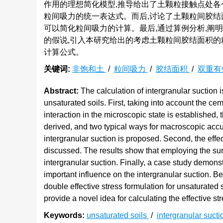
作用的理想简化模型,推导给出了土颗粒接触点处各
粒间吸力的统一表达式。而后,讨论了土颗粒间胶结
可以简化粒间吸力的计算。最后,通过算例分析,阐
的假说,引入本研究给出的考虑土颗粒间胶结面积的
计算公式。
关键词:
非饱和土
/
粒间吸力
/
胶结面积
/
双重有
Abstract:
The calculation of intergranular suction i
unsaturated soils. First, taking into account the ce
interaction in the microscopic state is established, 
derived, and two typical ways for macroscopic accu
intergranular suction is proposed. Second, the effec
discussed. The results show that employing the surf
intergranular suction. Finally, a case study demons
important influence on the intergranular suction. B
double effective stress formulation for unsaturated 
provide a novel idea for calculating the effective st
Keywords:
unsaturated soils
/
intergranular suct