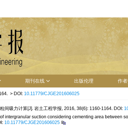
期刊在线
出版伦理
作者
164.
> DOI:
10.11779/CJGE201606025
算[J]. 岩土工程学报, 2016, 38(6): 1160-1164.
DOI:
1
of intergranular suction considering cementing area between soil
I:
10.11779/CJGE201606025