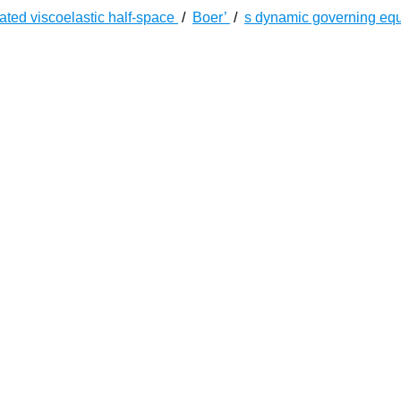
ated viscoelastic half-space
/
Boer’
/
s dynamic governing eq