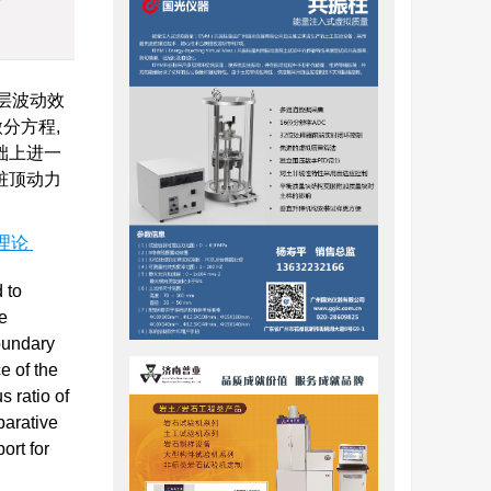
层波动效
分方程,
础上进一
桩顶动力
理论
 to
he
boundary
e of the
s ratio of
parative
ort for