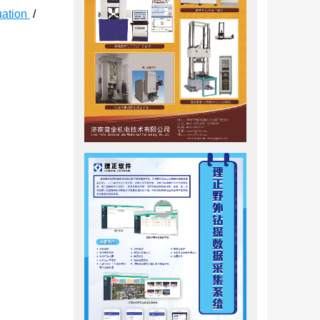
uation
/