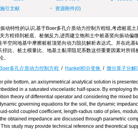
施引文献
资源附件
(0)
动特性的认识,基于Boer多孔介质动力控制方程组,考虑桩底土
解相关方程得到桩底、桩侧反力,进而建立饱和土中桩基竖向振动偏微
性半空间地基中摩擦桩桩顶竖向动力阻抗解析表达式。并在此基
长径比、桩土模量比、地基土黏滞阻尼系数这些重要因素对所得
论。
Boer多孔介质动力控制方程
/
Hankel积分变换
/
微分算子分解
r pile bottom, an axisymmetrical analytical solution is presented
e embedded in a saturated viscoelastic half-space. By employing t
tion theory of differential operator and considering the mixed 
’s dynamic governing equations for the soil, the dynamic impedanc
uid-solid coupled coefficient, length-radius ratio of piles, modulu
on the obtained impedance are discussed through parametric com
This study may provide technical reference and theoretical supp