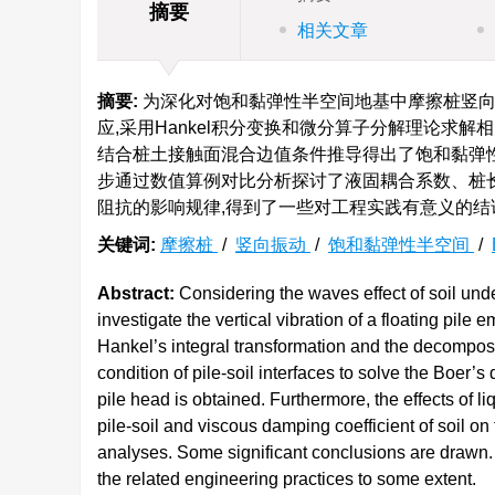
摘要
相关文章
摘要:
为深化对饱和黏弹性半空间地基中摩擦桩竖向振
应,采用Hankel积分变换和微分算子分解理论求
结合桩土接触面混合边值条件推导得出了饱和黏弹
步通过数值算例对比分析探讨了液固耦合系数、桩
阻抗的影响规律,得到了一些对工程实践有意义的结
关键词:
摩擦桩
/
竖向振动
/
饱和黏弹性半空间
/
Abstract:
Considering the waves effect of soil unde
investigate the vertical vibration of a floating pil
Hankel’s integral transformation and the decomposi
condition of pile-soil interfaces to solve the Boer
pile head is obtained. Furthermore, the effects of liq
pile-soil and viscous damping coefficient of soil 
analyses. Some significant conclusions are drawn. 
the related engineering practices to some extent.