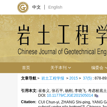
中文
English
首页
关于本刊
编委会
文章导航
>
岩土工程学报
>
2015
>
37(5)
: 878-89
引用本文:
崔春义, 张石平, 杨刚, 李晓飞. 考虑桩底土层
DOI:
10.11779/CJGE201505014
Citation:
CUI Chun-yi, ZHANG Shi-ping, YANG Gang, L
subsoil under pile bottom[J].
Chinese Jou