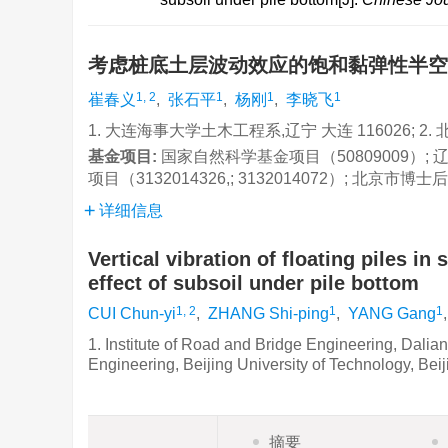
考虑桩底土层波动效应的饱和黏弹性半
1, 2
1
1
1
崔春义
,
张石平
,
杨刚
,
李晓飞
1. 大连海事大学土木工程系,辽宁 大连 116026; 2
基金项目:
国家自然科学基金项目（50809009）; 
项目（3132014326,; 3132014072）; 北京市博
详细信息
Vertical vibration of floating piles i
effect of subsoil under pile bottom
1, 2
1
1
CUI Chun-yi
,
ZHANG Shi-ping
,
YANG Gang
1. Institute of Road and Bridge Engineering, Dalian
Engineering, Beijing University of Technology, Bei
摘要