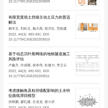
10.11779/CJGE202203009
有限宽度填土挡墙主动土压力的普适
解法
赖丰文
,
刘松玉
,
杨大禹
,
程月红
,
范钦建
2022, 44(3): 483-491.
DOI:
10.11779/CJGE202203010
基于动态贝叶斯网络的地铁隧道施工
风险评估
卢鑫月
,
许成顺
,
侯本伟
,
杜修力
,
李立云
2022, 44(3): 492-501.
DOI:
10.11779/CJGE202203011
考虑接触角及粒径级配影响的土水特
征曲线滞回模型
伏映鹏
,
廖红建
,
吕龙龙
,
柴小庆
2022, 44(3): 502-513.
DOI: