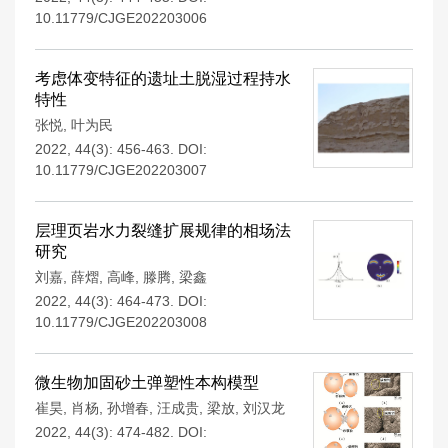
10.11779/CJGE202203006
考虑体变特征的遗址土脱湿过程持水
特性
张悦
,
叶为民
2022, 44(3): 456-463.
DOI:
10.11779/CJGE202203007
层理页岩水力裂缝扩展规律的相场法
研究
刘嘉
,
薛熠
,
高峰
,
滕腾
,
梁鑫
2022, 44(3): 464-473.
DOI:
10.11779/CJGE202203008
微生物加固砂土弹塑性本构模型
崔昊
,
肖杨
,
孙增春
,
汪成贵
,
梁放
,
刘汉龙
2022, 44(3): 474-482.
DOI: