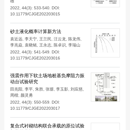
雄
2022, 44(3): 533-540.
DOI:
10.11779/CJGE202203015
砂土液化概率计算新方法
袁近远
,
李天宁
,
王兰民
,
汪云龙
,
陈龙伟
,
李兆焱
,
袁晓铭
,
王永志
,
陈卓识
,
李瑞山
2022, 44(3): 541-549.
DOI:
10.11779/CJGE202203016
强震作用下软土场地桩基负摩阻力振
动台试验研究
田兆阳
,
李平
,
朱胜
,
张塬
,
李玉影
,
刘应慈
,
周楷
,
颜灵勇
2022, 44(3): 550-559.
DOI:
10.11779/CJGE202203017
复合式衬砌结构联合承载的原位试验