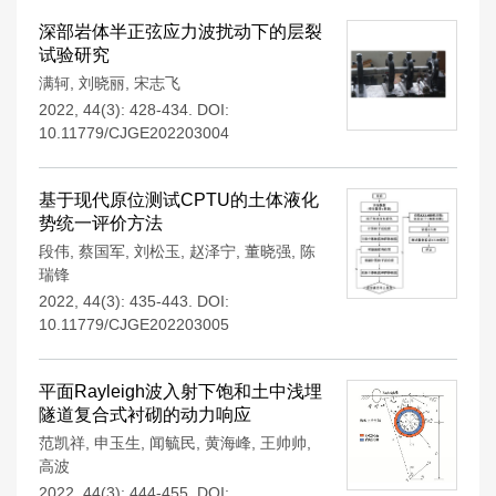
深部岩体半正弦应力波扰动下的层裂
试验研究
满轲
,
刘晓丽
,
宋志飞
2022, 44(3): 428-434.
DOI:
10.11779/CJGE202203004
基于现代原位测试CPTU的土体液化
势统一评价方法
段伟
,
蔡国军
,
刘松玉
,
赵泽宁
,
董晓强
,
陈
瑞锋
2022, 44(3): 435-443.
DOI:
10.11779/CJGE202203005
平面Rayleigh波入射下饱和土中浅埋
隧道复合式衬砌的动力响应
范凯祥
,
申玉生
,
闻毓民
,
黄海峰
,
王帅帅
,
高波
2022, 44(3): 444-455.
DOI: