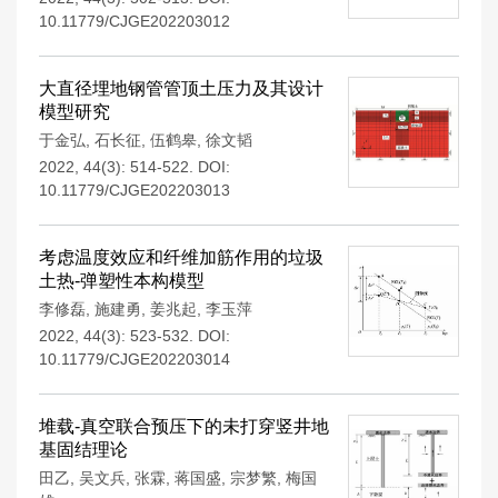
10.11779/CJGE202203012
大直径埋地钢管管顶土压力及其设计
模型研究
于金弘
,
石长征
,
伍鹤皋
,
徐文韬
2022, 44(3): 514-522.
DOI:
10.11779/CJGE202203013
考虑温度效应和纤维加筋作用的垃圾
土热-弹塑性本构模型
李修磊
,
施建勇
,
姜兆起
,
李玉萍
2022, 44(3): 523-532.
DOI:
10.11779/CJGE202203014
堆载-真空联合预压下的未打穿竖井地
基固结理论
田乙
,
吴文兵
,
张霖
,
蒋国盛
,
宗梦繁
,
梅国