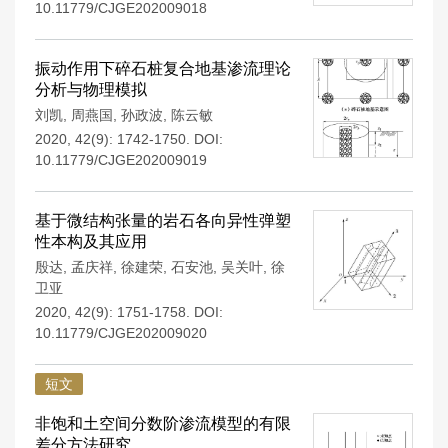
10.11779/CJGE202009018
振动作用下碎石桩复合地基渗流理论
分析与物理模拟
刘凯
,
周燕国
,
孙政波
,
陈云敏
2020, 42(9): 1742-1750.
DOI:
10.11779/CJGE202009019
基于微结构张量的岩石各向异性弹塑
性本构及其应用
殷达
,
孟庆祥
,
徐建荣
,
石安池
,
吴关叶
,
徐
卫亚
2020, 42(9): 1751-1758.
DOI:
10.11779/CJGE202009020
短文
非饱和土空间分数阶渗流模型的有限
差分方法研究