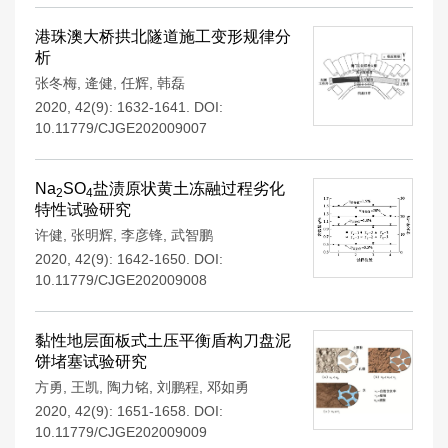
港珠澳大桥拱北隧道施工变形规律分
析
张冬梅
,
逄健
,
任辉
,
韩磊
2020, 42(9): 1632-1641.
DOI:
10.11779/CJGE202009007
Na
SO
盐渍原状黄土冻融过程劣化
2
4
特性试验研究
许健
,
张明辉
,
李彦锋
,
武智鹏
2020, 42(9): 1642-1650.
DOI:
10.11779/CJGE202009008
黏性地层面板式土压平衡盾构刀盘泥
饼堵塞试验研究
方勇
,
王凯
,
陶力铭
,
刘鹏程
,
邓如勇
2020, 42(9): 1651-1658.
DOI:
10.11779/CJGE202009009