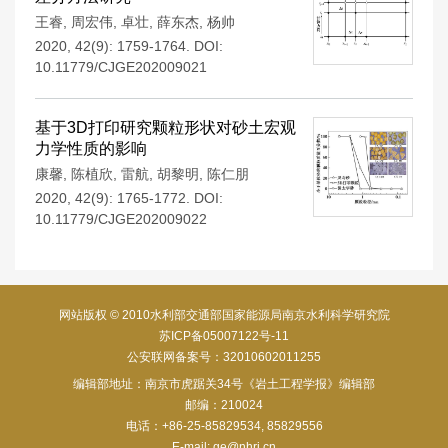
王睿
,
周宏伟
,
卓壮
,
薛东杰
,
杨帅
2020, 42(9): 1759-1764.
DOI:
10.11779/CJGE202009021
基于3D打印研究颗粒形状对砂土宏观
力学性质的影响
康馨
,
陈植欣
,
雷航
,
胡黎明
,
陈仁朋
2020, 42(9): 1765-1772.
DOI:
10.11779/CJGE202009022
网站版权 © 2010水利部交通部国家能源局南京水利科学研究院
苏ICP备05007122号-11
公安联网备案号：32010602011255
编辑部地址：南京市虎踞关34号《岩土工程学报》编辑部
邮编：210024
电话：+86-25-85829534, 85829556
E-mail:
ge@nhri.cn