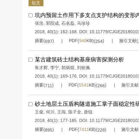
短文
坑内预留土作用下多支点支护结构的变形
张浩
,
郭院成
,
石名磊
,
马珍珍
2018, 40(1): 162-168.
DOI:
10.11779/CJGE2018010
摘要(
)
PDF(
948
KB)(
)
施引文献(
697
254
某古建筑砖土结构基座病害探测分析
朱才辉
,
李宁
,
郭炳煊
,
刘钦佩
2018, 40(1): 169-176.
DOI:
10.11779/CJGE2018010
摘要(
)
PDF(
5541
KB)(
)
施引文献
711
266
砂土地层土压盾构隧道施工掌子面稳定性
王俊
,
何川
,
王闯
,
陈子全
,
唐锐
2018, 40(1): 177-185.
DOI:
10.11779/CJGE2018010
摘要(
)
PDF(
7411
KB)(
)
施引文献
895
228