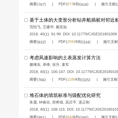
摘要(
)
PDF(
873
KB)(
)
施引文献(
767
416
基于土体的大变形分析钻井船插桩对邻近
范怡飞
,
王建华
,
戴笑如
2018, 40(1): 91-99.
DOI:
10.11779/CJGE201801008
摘要(
)
PDF(
2693
KB)(
)
施引文献
832
334
考虑风速影响的土表蒸发计算方法
滕继东
,
单锋
,
张升
,
童军
2018, 40(1): 100-107.
DOI:
10.11779/CJGE2018010
摘要(
)
PDF(
1186
KB)(
)
施引文献
766
325
堆石体的填筑标准与级配优化研究
朱晟
,
钟春欣
,
郑希镭
,
高庄平
,
湛正刚
2018, 40(1): 108-115.
DOI:
10.11779/CJGE2018010
摘要(
)
PDF(
849
KB)(
)
施引文献(
991
465