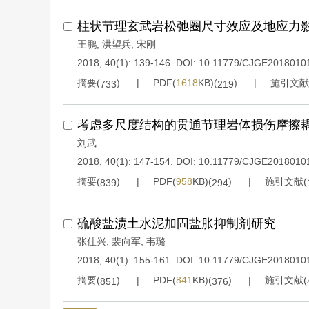
柱状节理玄武岩松弛圈尺寸效应及地应力
王鹏
,
洪望兵
,
宋刚
2018, 40(1): 139-146.
DOI:
10.11779/CJGE2018010
摘要(
)
PDF(
1618
KB)(
)
施引文献
733
219
考虑多尺度结构的贯通节理岩体损伤摩擦
刘武
2018, 40(1): 147-154.
DOI:
10.11779/CJGE2018010
摘要(
)
PDF(
958
KB)(
)
施引文献(
839
294
硫酸盐渍土水泥加固盐胀抑制剂研究
张佳兴
,
裴向军
,
韦璐
2018, 40(1): 155-161.
DOI:
10.11779/CJGE2018010
摘要(
)
PDF(
841
KB)(
)
施引文献(
851
376