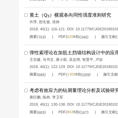
黄土（Q
）横观各向同性强度准则研究
3
许萍
,
邵生俊
,
张帅
2018, 40(1): 116-121.
DOI:
10.11779/CJGE2018010
摘要(
)
PDF(
628
KB)(
)
施引文献(
753
345
弹性索理论在加筋土挡墙结构设计中的应
王宗建
,
马书文
,
唐小双
,
吴近明
,
智贤平
,
卢谅
2018, 40(1): 122-129.
DOI:
10.11779/CJGE2018010
摘要(
)
PDF(
1308
KB)(
)
施引文献
685
209
考虑有效应力的钻屑量理论分析及试验研
唐巨鹏
,
陈帅
,
李卫军
2018, 40(1): 130-138.
DOI:
10.11779/CJGE2018010
摘要(
)
PDF(
863
KB)(
)
施引文献(
683
167