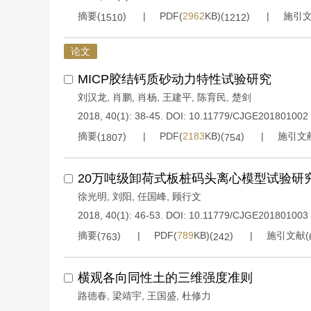
摘要(
)
PDF(
2962
KB)(
)
施引文
1510
1212
论文
MICP胶结钙质砂动力特性试验研究
刘汉龙
,
肖鹏
,
肖杨
,
王建平
,
陈育民
,
楚剑
2018, 40(1): 38-45.
DOI:
10.11779/CJGE201801002
摘要(
)
PDF(
2183
KB)(
)
施引文
1807
754
20万吨级卸荷式板桩码头离心模型试验研
徐光明
,
刘阳
,
任国峰
,
顾行文
2018, 40(1): 46-53.
DOI:
10.11779/CJGE201801003
摘要(
)
PDF(
789
KB)(
)
施引文献(
763
242
横观各向同性土的三维强度准则
路德春
,
梁靖宇
,
王国盛
,
杜修力