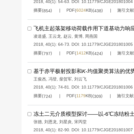
2018, 40(1): 54-63.
DOI:
10.11779/CJGE201801004
摘要(
)
PDF(
6024
KB)(
)
施引文献
854
438
飞机主起落架移动荷载作用下道基动力响
凌道盛
,
王云龙
,
赵云
,
黄博
,
周燕国
2018, 40(1): 64-73.
DOI:
10.11779/CJGE201801005
摘要(
)
PDF(
1412
KB)(
)
施引文献
797
424
基于赤平极射投影和
K
-均值聚类算法的优
王俊杰
,
冯登
,
柴贺军
,
刘云飞
2018, 40(1): 74-81.
DOI:
10.11779/CJGE201801006
摘要(
)
PDF(
1179
KB)(
)
施引文献
724
309
冻土二元介质模型探讨——以-6℃冻结粉
张德
,
刘恩龙
,
刘星炎
,
宋丙堂
2018, 40(1): 82-90.
DOI:
10.11779/CJGE201801007