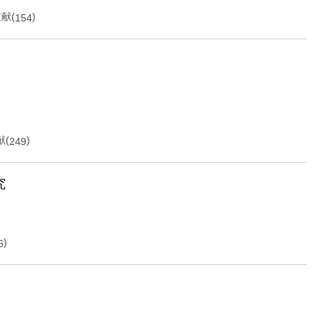
献(
)
154
献(
)
249
究
)
6