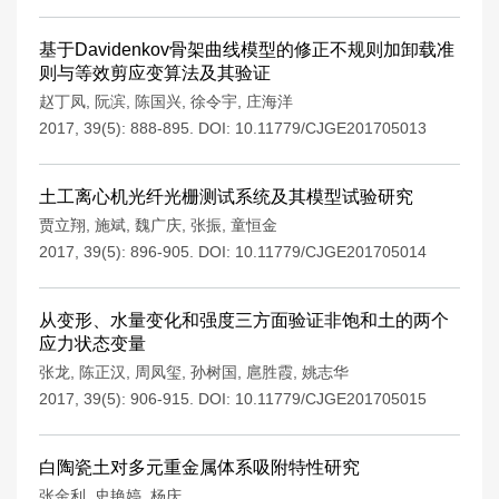
基于Davidenkov骨架曲线模型的修正不规则加卸载准
则与等效剪应变算法及其验证
赵丁凤
,
阮滨
,
陈国兴
,
徐令宇
,
庄海洋
2017, 39(5): 888-895.
DOI:
10.11779/CJGE201705013
土工离心机光纤光栅测试系统及其模型试验研究
贾立翔
,
施斌
,
魏广庆
,
张振
,
童恒金
2017, 39(5): 896-905.
DOI:
10.11779/CJGE201705014
从变形、水量变化和强度三方面验证非饱和土的两个
应力状态变量
张龙
,
陈正汉
,
周凤玺
,
孙树国
,
扈胜霞
,
姚志华
2017, 39(5): 906-915.
DOI:
10.11779/CJGE201705015
白陶瓷土对多元重金属体系吸附特性研究
张金利
,
史艳婷
,
杨庆