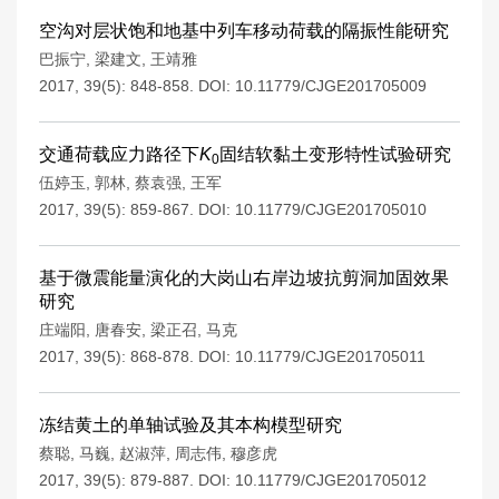
空沟对层状饱和地基中列车移动荷载的隔振性能研究
巴振宁
,
梁建文
,
王靖雅
2017, 39(5): 848-858.
DOI:
10.11779/CJGE201705009
交通荷载应力路径下
K
固结软黏土变形特性试验研究
0
伍婷玉
,
郭林
,
蔡袁强
,
王军
2017, 39(5): 859-867.
DOI:
10.11779/CJGE201705010
基于微震能量演化的大岗山右岸边坡抗剪洞加固效果
研究
庄端阳
,
唐春安
,
梁正召
,
马克
2017, 39(5): 868-878.
DOI:
10.11779/CJGE201705011
冻结黄土的单轴试验及其本构模型研究
蔡聪
,
马巍
,
赵淑萍
,
周志伟
,
穆彦虎
2017, 39(5): 879-887.
DOI:
10.11779/CJGE201705012