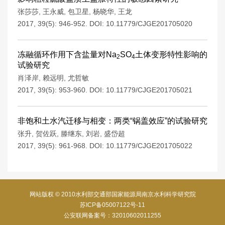
张莎莎
,
王永威
,
包卫星
,
杨晓华
,
王龙
2017, 39(5): 946-952.
DOI:
10.11779/CJGE201705020
冻融循环作用下含盐量对Na
SO
土体变形特性影响的
2
4
试验研究
肖泽岸
,
赖远明
,
尤哲敏
2017, 39(5): 953-960.
DOI:
10.11779/CJGE201705021
非饱和土水汽迁移与相变：两类“锅盖效应”的试验研究
张升
,
贺佐跃
,
滕继东
,
刘岩
,
盛岱超
2017, 39(5): 961-968.
DOI:
10.11779/CJGE201705022
网站版权 © 2010水利部交通部国家能源局南京水利科学研究院
苏ICP备05007122号-11
公安联网备案号：32010602011255