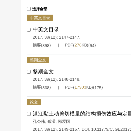
选择全部
中英文目录
中英文目录
2017, 39(12): 2147-2147.
摘要(
)
PDF(
276
KB)(
)
398
94
整期全文
整期全文
2017, 39(12): 2148-2148.
摘要(
)
PDF(
17903
KB)(
)
368
175
论文
湛江黏土动剪切模量的结构损伤效应与定
孔令伟
,
臧濛
,
郭爱国
2017, 39(12): 2149-2157.
DOI:
10.11779/CJGE2017