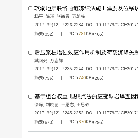
软弱地层联络通道冻结法施工温度及位移
杨平
,
陈瑾
,
张尚贵
,
万朝栋
2017, 39(12): 2226-2234.
DOI:
10.11779/CJGE2017
摘要(
)
PDF(
781
KB)(
)
832
466
后压浆桩增强效应作用机制及荷载沉降关
戴国亮
,
万志辉
2017, 39(12): 2235-2244.
DOI:
10.11779/CJGE2017
摘要(
)
PDF(
740
KB)(
)
735
255
基于组合权重-理想点法的应变型岩爆五因
徐琛
,
刘晓丽
,
王恩志
,
王思敬
2017, 39(12): 2245-2252.
DOI:
10.11779/CJGE2017
摘要(
)
PDF(
670
KB)(
)
673
296