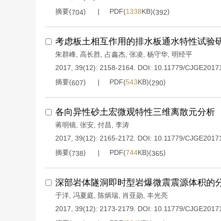
摘要(
)
PDF(
1338
KB)(
)
704
392
考虑板土相互作用的排水板通水特性试验
朱群峰
,
高长胜
,
占鑫杰
,
张凌
,
杨守华
,
明经平
2017, 39(12): 2158-2164.
DOI:
10.11779/CJGE2017
摘要(
)
PDF(
543
KB)(
)
607
290
各向异性砂土宏微观特性三维离散元分析
蒋明镜
,
张安
,
付昌
,
李涛
2017, 39(12): 2165-2172.
DOI:
10.11779/CJGE2017
摘要(
)
PDF(
744
KB)(
)
738
365
深部岩体隧洞即时型岩爆微震震源体积的
于洋
,
冯夏庭
,
陈炳瑞
,
肖亚勋
,
丰光亮
2017, 39(12): 2173-2179.
DOI:
10.11779/CJGE2017