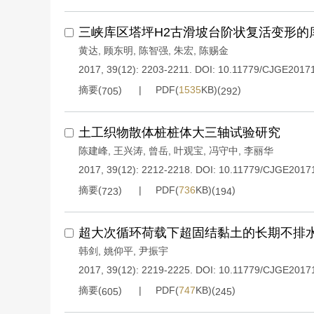
三峡库区塔坪H2古滑坡台阶状复活变形的
黄达
,
顾东明
,
陈智强
,
朱宏
,
陈赐金
2017, 39(12): 2203-2211.
DOI:
10.11779/CJGE2017
摘要(
)
PDF(
1535
KB)(
)
705
292
土工织物散体桩桩体大三轴试验研究
陈建峰
,
王兴涛
,
曾岳
,
叶观宝
,
冯守中
,
李丽华
2017, 39(12): 2212-2218.
DOI:
10.11779/CJGE2017
摘要(
)
PDF(
736
KB)(
)
723
194
超大次循环荷载下超固结黏土的长期不排
韩剑
,
姚仰平
,
尹振宇
2017, 39(12): 2219-2225.
DOI:
10.11779/CJGE2017
摘要(
)
PDF(
747
KB)(
)
605
245