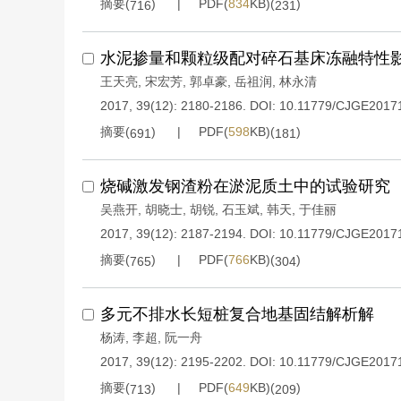
摘要(
)
PDF(
834
KB)(
)
716
231
水泥掺量和颗粒级配对碎石基床冻融特性
王天亮
,
宋宏芳
,
郭卓豪
,
岳祖润
,
林永清
2017, 39(12): 2180-2186.
DOI:
10.11779/CJGE2017
摘要(
)
PDF(
598
KB)(
)
691
181
烧碱激发钢渣粉在淤泥质土中的试验研究
吴燕开
,
胡晓士
,
胡锐
,
石玉斌
,
韩天
,
于佳丽
2017, 39(12): 2187-2194.
DOI:
10.11779/CJGE2017
摘要(
)
PDF(
766
KB)(
)
765
304
多元不排水长短桩复合地基固结解析解
杨涛
,
李超
,
阮一舟
2017, 39(12): 2195-2202.
DOI:
10.11779/CJGE2017
摘要(
)
PDF(
649
KB)(
)
713
209