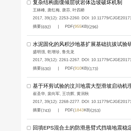
复杂结构面缓倾层状岩体边坡破坏机制
王林峰
,
唐红梅
,
唐芬
,
叶四桥
2017, 39(12): 2253-2260.
DOI:
10.11779/CJGE2017
摘要(
)
PDF(
955
KB)(
)
692
296
水泥固化的风积沙地基扩展基础抗拔试验
盛明强
,
乾增珍
,
鲁先龙
2017, 39(12): 2261-2267.
DOI:
10.11779/CJGE2017
摘要(
)
PDF(
910
KB)(
)
630
173
基于环剪试验的汶川地震大型滑坡启动机
崔圣华
,
裴向军
,
王功辉
,
黄润秋
2017, 39(12): 2268-2277.
DOI:
10.11779/CJGE2017
摘要(
)
PDF(
1843
KB)(
)
743
253
回填EPS混合土的防滑悬臂式挡墙地震稳