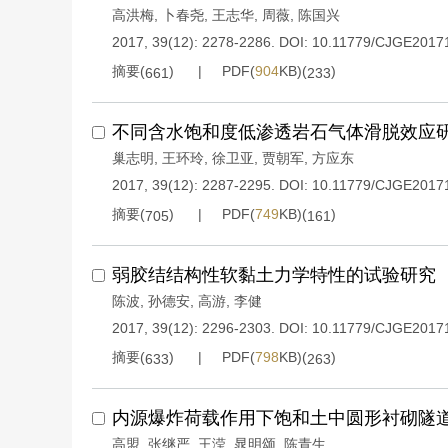
高洪梅
,
卜春尧
,
王志华
,
周薇
,
陈国兴
2017, 39(12): 2278-2286.
DOI:
10.11779/CJGE2017
摘要(
)
PDF(
904
KB)(
)
661
233
不同含水饱和度低渗透岩石气体滑脱效应
巢志明
,
王环玲
,
徐卫亚
,
贾朝军
,
方应东
2017, 39(12): 2287-2295.
DOI:
10.11779/CJGE2017
摘要(
)
PDF(
749
KB)(
)
705
161
弱胶结结构性软黏土力学特性的试验研究
陈波
,
孙德安
,
高游
,
李健
2017, 39(12): 2296-2303.
DOI:
10.11779/CJGE2017
摘要(
)
PDF(
798
KB)(
)
633
263
内源爆炸荷载作用下饱和土中圆形衬砌隧
高盟
,
张继严
,
王滢
,
晁明颂
,
陈青生