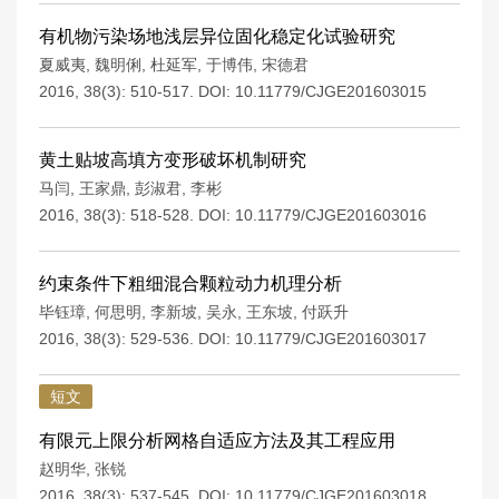
有机物污染场地浅层异位固化稳定化试验研究
夏威夷
,
魏明俐
,
杜延军
,
于博伟
,
宋德君
2016, 38(3): 510-517.
DOI:
10.11779/CJGE201603015
黄土贴坡高填方变形破坏机制研究
马闫
,
王家鼎
,
彭淑君
,
李彬
2016, 38(3): 518-528.
DOI:
10.11779/CJGE201603016
约束条件下粗细混合颗粒动力机理分析
毕钰璋
,
何思明
,
李新坡
,
吴永
,
王东坡
,
付跃升
2016, 38(3): 529-536.
DOI:
10.11779/CJGE201603017
短文
有限元上限分析网格自适应方法及其工程应用
赵明华
,
张锐
2016, 38(3): 537-545.
DOI:
10.11779/CJGE201603018