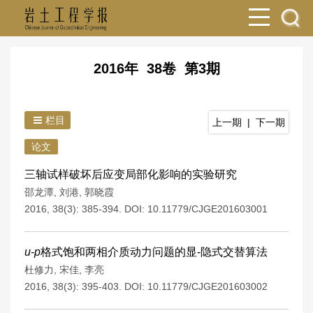
2016年 38卷 第3期
栏目
上一期
|
下一期
论文
三轴试样破坏后应变局部化影响的实验研究
邵龙潭
,
刘港
,
郭晓霞
2016, 38(3): 385-394.
DOI:
10.11779/CJGE201603001
u
-
p
格式饱和两相介质动力问题的显-隐式交替算法
杜修力
,
宋佳
,
李亮
2016, 38(3): 395-403.
DOI:
10.11779/CJGE201603002