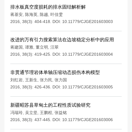
排水板真空度损耗的排水固结解析解
蒋基安
,
陈海英
,
陈越
,
叶佳雯
2016, 38(3): 404-418.
DOI:
10.11779/CJGE201603003
改进的万有引力搜索算法在边坡稳定分析中的应用
蒋建国
,
谭雅
,
董立明
,
汪翠
2016, 38(3): 419-425.
DOI:
10.11779/CJGE201603004
非贯通节理岩体单轴压缩动态损伤本构模型
刘红岩
,
王新生
,
张力民
,
张力国
2016, 38(3): 426-436.
DOI:
10.11779/CJGE201603005
新疆昭苏县草甸土的工程性质试验研究
冯瑞玲
,
吴立坚
,
王鹏程
,
张益铭
2016, 38(3): 437-445.
DOI:
10.11779/CJGE201603006