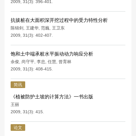
2009, 31(3): 396-401.
抗拔桩在大面积深开挖过程中的受力特性分析
陈锦剑
,
王建华
,
范巍
,
王卫东
2009, 31(3): 402-407.
饱和土中端承桩水平振动动力响应分析
余俊
,
尚守平
,
李忠
,
任慧
,
曾育林
2009, 31(3): 408-415.
简讯
《植被防护土坡的计算方法》一书出版
王丽
2009, 31(3): 415.
论文