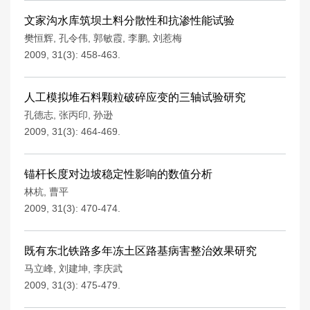
文家沟水库筑坝土料分散性和抗渗性能试验
樊恒辉
,
孔令伟
,
郭敏霞
,
李鹏
,
刘惹梅
2009, 31(3): 458-463.
人工模拟堆石料颗粒破碎应变的三轴试验研究
孔德志
,
张丙印
,
孙逊
2009, 31(3): 464-469.
锚杆长度对边坡稳定性影响的数值分析
林杭
,
曹平
2009, 31(3): 470-474.
既有东北铁路多年冻土区路基病害整治效果研究
马立峰
,
刘建坤
,
李庆武
2009, 31(3): 475-479.