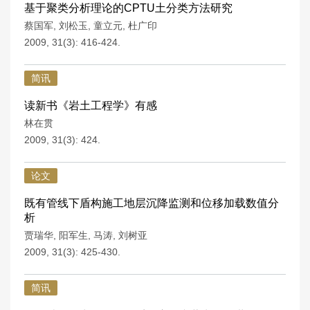
基于聚类分析理论的CPTU土分类方法研究
蔡国军
,
刘松玉
,
童立元
,
杜广印
2009, 31(3): 416-424.
简讯
读新书《岩土工程学》有感
林在贯
2009, 31(3): 424.
论文
既有管线下盾构施工地层沉降监测和位移加载数值分
析
贾瑞华
,
阳军生
,
马涛
,
刘树亚
2009, 31(3): 425-430.
简讯