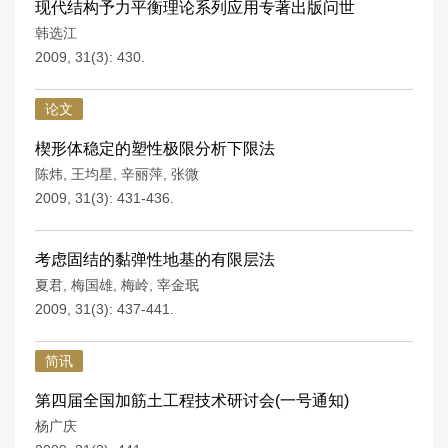
现代结构予力平衡理论系列应用专著出版问世
韩选江
2009, 31(3): 430.
论文
楔形体稳定的塑性极限分析下限法
陈炜
,
王均星
,
辛丽萍
,
张微
2009, 31(3): 431-436.
考虑固结的黏弹性地基的有限层法
夏君
,
梅国雄
,
梅岭
,
宰金珉
2009, 31(3): 437-441.
简讯
第四届全国加筋土工程技术研讨会(一号通知)
杨广庆