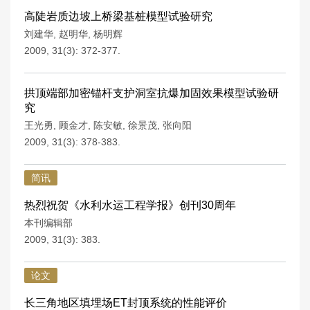
高陡岩质边坡上桥梁基桩模型试验研究
刘建华
,
赵明华
,
杨明辉
2009, 31(3): 372-377.
拱顶端部加密锚杆支护洞室抗爆加固效果模型试验研
究
王光勇
,
顾金才
,
陈安敏
,
徐景茂
,
张向阳
2009, 31(3): 378-383.
简讯
热烈祝贺《水利水运工程学报》创刊30周年
本刊编辑部
2009, 31(3): 383.
论文
长三角地区填埋场ET封顶系统的性能评价