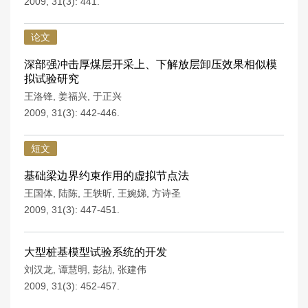
2009, 31(3): 441.
论文
深部强冲击厚煤层开采上、下解放层卸压效果相似模
拟试验研究
王洛锋
,
姜福兴
,
于正兴
2009, 31(3): 442-446.
短文
基础梁边界约束作用的虚拟节点法
王国体
,
陆陈
,
王轶昕
,
王婉娣
,
方诗圣
2009, 31(3): 447-451.
大型桩基模型试验系统的开发
刘汉龙
,
谭慧明
,
彭劼
,
张建伟
2009, 31(3): 452-457.