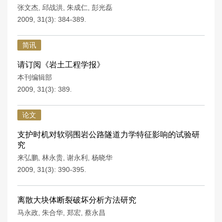
张文杰
,
邱战洪
,
朱成仁
,
彭光磊
2009, 31(3): 384-389.
简讯
请订阅《岩土工程学报》
本刊编辑部
2009, 31(3): 389.
论文
支护时机对软弱围岩公路隧道力学特征影响的试验研
究
来弘鹏
,
林永贵
,
谢永利
,
杨晓华
2009, 31(3): 390-395.
离散大块体断裂破坏分析方法研究
马永政
,
朱合华
,
郑宏
,
蔡永昌