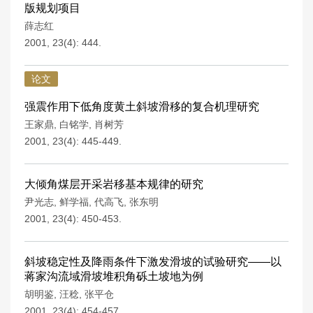
版规划项目
薛志红
2001, 23(4): 444.
论文
强震作用下低角度黄土斜坡滑移的复合机理研究
王家鼎
,
白铭学
,
肖树芳
2001, 23(4): 445-449.
大倾角煤层开采岩移基本规律的研究
尹光志
,
鲜学福
,
代高飞
,
张东明
2001, 23(4): 450-453.
斜坡稳定性及降雨条件下激发滑坡的试验研究——以
蒋家沟流域滑坡堆积角砾土坡地为例
胡明鉴
,
汪稔
,
张平仓
2001, 23(4): 454-457.