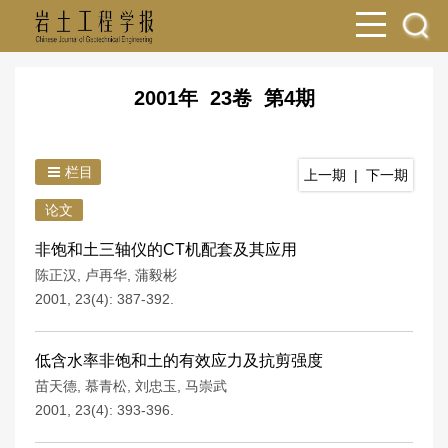
2001年 23卷 第4期
栏目
上一期
|
下一期
论文
非饱和土三轴仪的CT机配套及其应用
陈正汉
,
卢再华
,
蒲毅彬
2001, 23(4): 387-392.
低含水率非饱和土的有效应力及抗剪强度
苗天德
,
慕青松
,
刘忠玉
,
马崇武
2001, 23(4): 393-396.