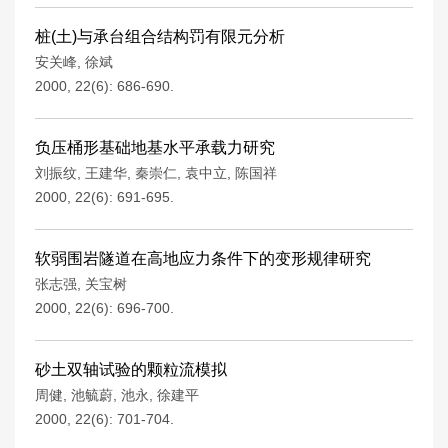
桩(土)与承台组合结构罚有限元分析
安关峰
,
徐斌
2000, 22(6): 686-690.
负压桶形基础地基水平承载力研究
刘振纹
,
王建华
,
秦崇仁
,
袁中立
,
陈国祥
2000, 22(6): 691-695.
软弱围岩隧道在高地应力条件下的变形规律研究
张志强
,
关宝树
2000, 22(6): 696-700.
砂土双轴试验的颗粒流模拟
周健
,
池毓蔚
,
池永
,
徐建平
2000, 22(6): 701-704.