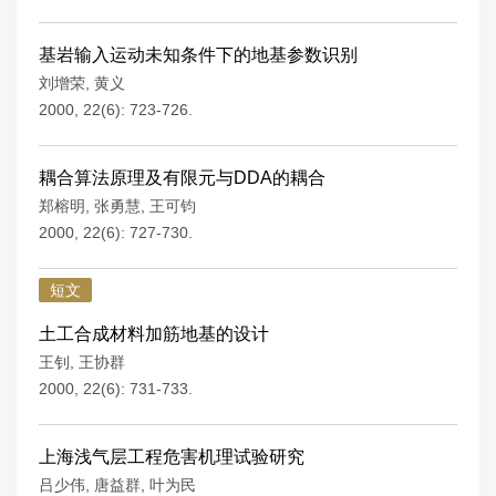
基岩输入运动未知条件下的地基参数识别
刘增荣
,
黄义
2000, 22(6): 723-726.
耦合算法原理及有限元与DDA的耦合
郑榕明
,
张勇慧
,
王可钧
2000, 22(6): 727-730.
短文
土工合成材料加筋地基的设计
王钊
,
王协群
2000, 22(6): 731-733.
上海浅气层工程危害机理试验研究
吕少伟
,
唐益群
,
叶为民