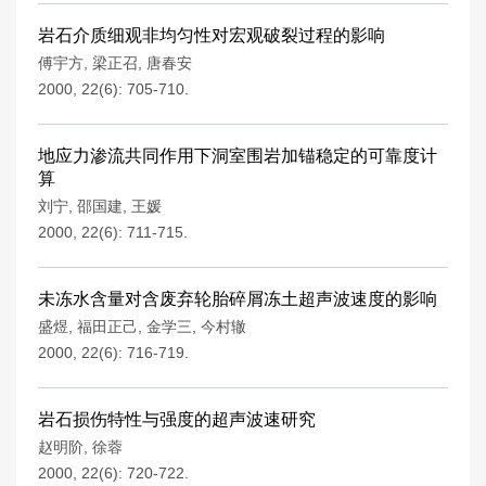
岩石介质细观非均匀性对宏观破裂过程的影响
傅宇方
,
梁正召
,
唐春安
2000, 22(6): 705-710.
地应力渗流共同作用下洞室围岩加锚稳定的可靠度计
算
刘宁
,
邵国建
,
王媛
2000, 22(6): 711-715.
未冻水含量对含废弃轮胎碎屑冻土超声波速度的影响
盛煜
,
福田正己
,
金学三
,
今村辙
2000, 22(6): 716-719.
岩石损伤特性与强度的超声波速研究
赵明阶
,
徐蓉
2000, 22(6): 720-722.