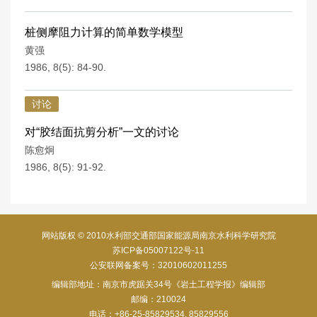
桩侧摩阻力计算的简单数学模型
黄强
1986, 8(5): 84-90.
讨论
对“胶结面抗剪分析”一文的讨论
陈愈炯
1986, 8(5): 91-92.
网站版权 © 2010水利部交通部国家能源局南京水利科学研究院
苏ICP备05007122号-11
公安联网备案号：32010602011255
编辑部地址：南京市虎踞关34号《岩土工程学报》编辑部
邮编：210024
电话：+86-25-85829534, 85829556