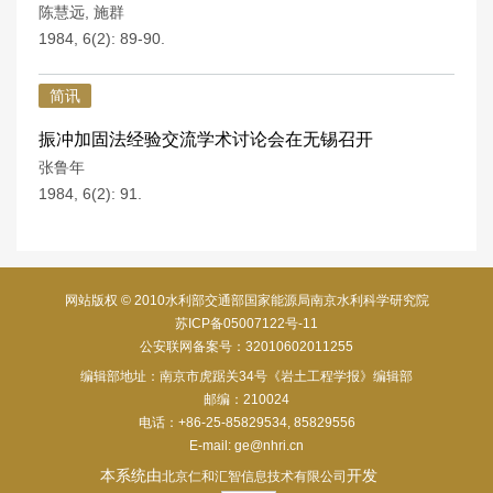
陈慧远
,
施群
1984, 6(2): 89-90.
简讯
振冲加固法经验交流学术讨论会在无锡召开
张鲁年
1984, 6(2): 91.
网站版权 © 2010水利部交通部国家能源局南京水利科学研究院
苏ICP备05007122号-11
公安联网备案号：32010602011255
编辑部地址：南京市虎踞关34号《岩土工程学报》编辑部
邮编：210024
电话：+86-25-85829534, 85829556
E-mail:
ge@nhri.cn
本系统由
开发
北京仁和汇智信息技术有限公司