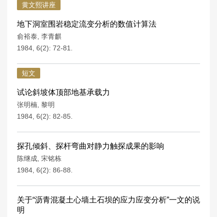
黄文熙讲座
地下洞室围岩稳定流变分析的数值计算法
俞裕泰
,
李青麒
1984, 6(2): 72-81.
短文
试论斜坡体顶部地基承载力
张明楠
,
黎明
1984, 6(2): 82-85.
探孔倾斜、探杆弯曲对静力触探成果的影响
陈继成
,
宋铭栋
1984, 6(2): 86-88.
关于“沥青混凝土心墙土石坝的应力应变分析”一文的说
明