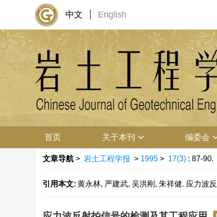
中文
English
首页
关于本刊
编委会
文章导航
>
岩土工程学报
>
1995
>
17(3)
: 87-90.
引用本文:
黄永林, 严建武, 吴洪刚, 朱祥健. 应力波反射拍
应力波反射拍信号的检测及其工程应用