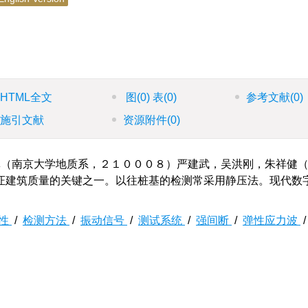
HTML全文
图
(0)
表
(0)
参考文献
(0)
施引文献
资源附件
(0)
（南京大学地质系，２１０００８）严建武，吴洪刚，朱祥健
证建筑质量的关键之一。以往桩基的检测常采用静压法。现代数
整性
/
检测方法
/
振动信号
/
测试系统
/
强间断
/
弹性应力波