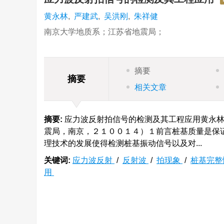
黄永林
,
严建武
,
吴洪刚
,
朱祥健
南京大学地质系；江苏省地震局；
摘要
摘要
相关文章
摘要:
应力波反射拍信号的检测及其工程应用黄永林
震局，南京，２１００１４）１前言桩基质量是保
理技术的发展使得检测桩基振动信号以及对...
关键词:
应力波反射
/
反射波
/
拍现象
/
桩基完
用