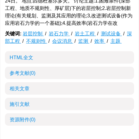
24日。 地点:西德杜塞尔多夫。 讨论主题:1.困难条件(深部
工程、地质不规则性、厚矿层)下的岩层控制;2.岩层控制新
理论(有关规划、监测及其应用的理论;3,改进测试设备(作为
应用岩石力学的一个基础);4.提高效率(岩石力学在改
关键词:
岩层控制
/
岩石力学
/
岩土工程
/
测试设备
/
深
部工程
/
不规则性
/
会议消息
/
监测
/
效率
/
主题
HTML全文
参考文献
(0)
相关文章
施引文献
资源附件
(0)