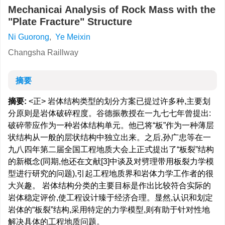
Mechanicai Analysis of Rock Mass with the
"Plate Fracture" Structure
Ni Guorong
,
Ye Meixin
Changsha Raillway
摘要
摘要:
<正> 岩体结构类型的划分方案已提过许多种,主要划
分原则是岩体破碎程度。谷德振教授在一九七七年曾提出:
破碎带应作为一种岩体结构单元。他已将“板”作为一种薄层
状结构从一般的层状结构中独立出来。之后,孙广忠等在一
九八四年第二届全国工程地质大会上正式提出了“板裂”结构
的新概念(同期,他还在文献[3]中谈及对劈理带用板裂力学模
型进行研究的问题),引起工程地质界和岩体力学工作者的很
大兴趣。 岩体结构分类的主要目标是作出比较符合实际的
岩体稳定评价,使工程设计臻于经济合理。显然,认识和划定
岩体的“板裂”结构,采用特定的力学模型,则有助于针对性地
解决具体的工程地质问题。