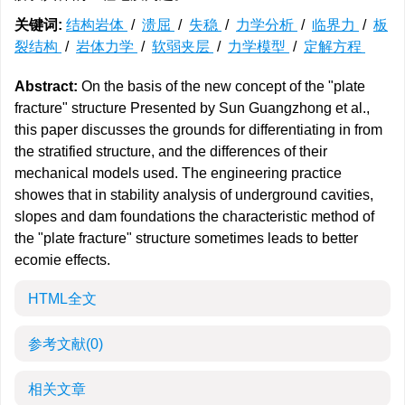
关键词:
结构岩体
/
溃屈
/
失稳
/
力学分析
/
临界力
/
板
裂结构
/
岩体力学
/
软弱夹层
/
力学模型
/
定解方程
Abstract:
On the basis of the new concept of the "plate
fracture" structure Presented by Sun Guangzhong et al.,
this paper discusses the grounds for differentiating in from
the stratified structure, and the differences of their
mechanical models used. The engineering practice
showes that in stability analysis of underground cavities,
slopes and dam foundations the characteristic method of
the "plate fracture" structure sometimes leads to better
ecomie effects.
HTML全文
参考文献
(0)
相关文章