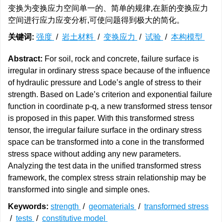
变换为变换应力空间单一的、简单的规律,在新的变换应力
空间进行应力应变分析,可使问题得到极大的简化。
关键词:
强度
/
岩土材料
/
变换应力
/
试验
/
本构模型
Abstract:
For soil, rock and concrete, failure surface is
irregular in ordinary stress space because of the influence
of hydraulic pressure and Lode’s angle of stress to their
strength. Based on Lade’s criterion and exponential failure
function in coordinate p-q, a new transformed stress tensor
is proposed in this paper. With this transformed stress
tensor, the irregular failure surface in the ordinary stress
space can be transformed into a cone in the transformed
stress space without adding any new parameters.
Analyzing the test data in the unified transformed stress
framework, the complex stress strain relationship may be
transformed into single and simple ones.
Keywords:
strength
/
geomaterials
/
transformed stress
/
tests
/
constitutive model