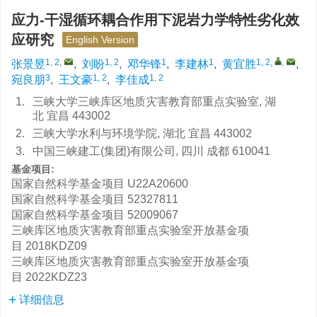
应力-干湿循环耦合作用下泥岩力学特性劣化效
应研究
English Version
1, 2
,
1, 2
1
1
1, 2
,
,
张景昱
,
刘盼
,
邓华锋
,
李建林
,
黄宜胜
,
3
1, 2
1, 2
宛良朋
,
王文豪
,
李佳成
1.
三峡大学三峡库区地质灾害教育部重点实验室, 湖
北 宜昌 443002
2.
三峡大学水利与环境学院, 湖北 宜昌 443002
3.
中国三峡建工(集团)有限公司, 四川 成都 610041
基金项目:
国家自然科学基金项目
U22A20600
国家自然科学基金项目
52327811
国家自然科学基金项目
52009067
三峡库区地质灾害教育部重点实验室开放基金项
目
2018KDZ09
三峡库区地质灾害教育部重点实验室开放基金项
目
2022KDZ23
详细信息