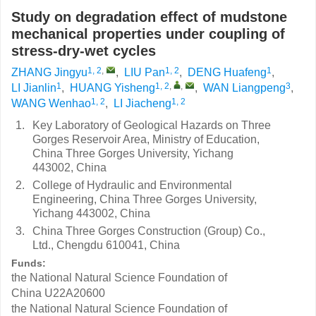
Study on degradation effect of mudstone
mechanical properties under coupling of
stress-dry-wet cycles
1, 2
,
1, 2
1
ZHANG Jingyu
,
LIU Pan
,
DENG Huafeng
,
1
1, 2
,
,
3
LI Jianlin
,
HUANG Yisheng
,
WAN Liangpeng
,
1, 2
1, 2
WANG Wenhao
,
LI Jiacheng
1.
Key Laboratory of Geological Hazards on Three
Gorges Reservoir Area, Ministry of Education,
China Three Gorges University, Yichang
443002, China
2.
College of Hydraulic and Environmental
Engineering, China Three Gorges University,
Yichang 443002, China
3.
China Three Gorges Construction (Group) Co.,
Ltd., Chengdu 610041, China
Funds:
the National Natural Science Foundation of
China
U22A20600
the National Natural Science Foundation of