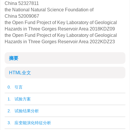
China
52327811
the National Natural Science Foundation of
China
52009067
the Open Fund Project of Key Laboratory of Geological
Hazards in Three Gorges Reservoir Area
2018KDZ09
the Open Fund Project of Key Laboratory of Geological
Hazards in Three Gorges Reservoir Area
2022KDZ23
摘要
HTML全文
0. 引言
1. 试验方案
2. 试验结果分析
3. 应变能演化特征分析