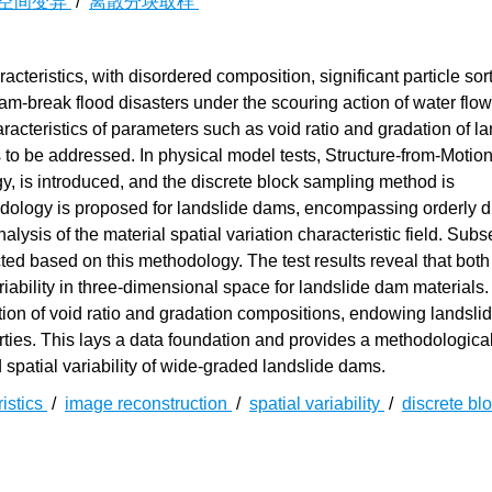
空间变异
/
离散分块取样
acteristics, with disordered composition, significant particle sor
am-break flood disasters under the scouring action of water flo
haracteristics of parameters such as void ratio and gradation of l
to be addressed. In physical model tests, Structure-from-Motion
y, is introduced, and the discrete block sampling method is
dology is proposed for landslide dams, encompassing orderly d
lysis of the material spatial variation characteristic field. Subs
ed based on this methodology. The test results reveal that both 
variability in three-dimensional space for landslide dam materials
ion of void ratio and gradation compositions, endowing landsli
erties. This lays a data foundation and provides a methodologica
spatial variability of wide-graded landslide dams.
ristics
/
image reconstruction
/
spatial variability
/
discrete bl