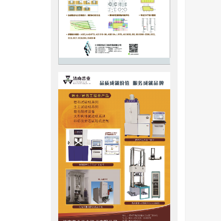
成的一种
呈易发、
成的高渗
揭示滑坡堰
，后者因
粒空间分
指出各层
内部水平
，其内部
层状态，
槽取样等
极易发生
级配与孔
前未能提