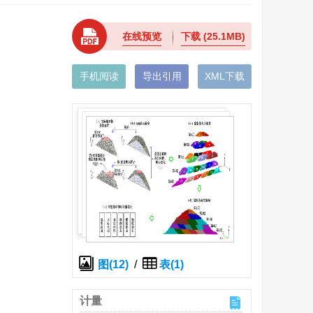
在线预览
下载
(25.1MB)
手机阅读
导出引用
XML下载
图(12)
/
表(1)
计量