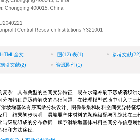
rsity, Chongqing 400045, China
er, Chongqing 400015, China
U2040221
nprofit Central Research Institutions
Y321001
HTML全文
图
(12)
表
(1)
参考文献
(22
施引文献
(2)
资源附件
(1)
构复杂，具有典型的空间变异特征，易在水流冲刷下形成溃坝洪
间分布特征是亟待解决的基础问题。在物理模型试验中引入了三
了滑坡堰塞体有序离散分块设计、图像采集和材料空间变异特征
应用，结果初步表明：滑坡堰塞体材料的颗粒级配与孔隙比在三
比与级配组成的分布数据，赋予滑坡堰塞体材料空间分布信息属
基础和方法途径。