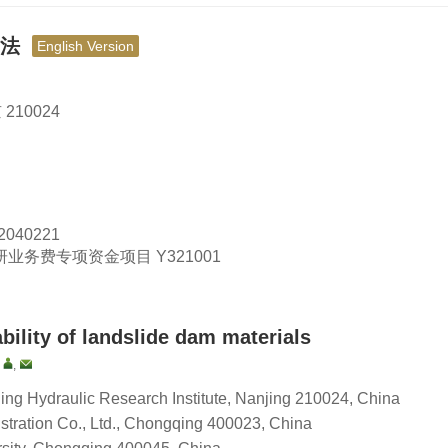
方法
English Version
10024
2040221
研业务费专项资金项目
Y321001
bility of landslide dam materials
,
,
ing Hydraulic Research Institute, Nanjing 210024, China
ration Co., Ltd., Chongqing 400023, China