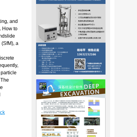
ting, and
w. How to
andslide
 (SfM), a
iscrete
equently,
particle
. The
de
l
ock