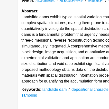
关键词:
滑坡堰塞体
/
堆积结构特征
/
图像重构
/
Abstract:
Landslide dams exhibit typical spatial variation char
complex spatial structures, making them prone to d
quantitatively investigate the spatial distribution c
dams is a fundamental problem that urgently needs 
three-dimensional reverse reconstruction technolog
simultaneously integrated. A comprehensive metho
block design, image acquisition, and quantitative ana
experimental validation and application are conduct
size distribution and void ratio exhibit significant 
proposed methodology obtains data on the distribut
materials with spatial distribution information prop
approach for quantifying the accumulation form and 
Keywords:
landslide dam
/
depositional characte
sampling