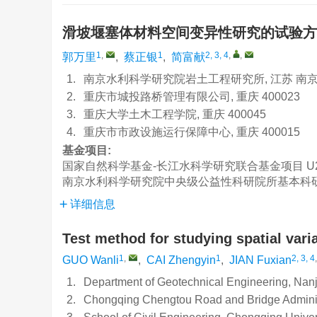
滑坡堰塞体材料空间变异性研究的试验
1
,
1
2, 3, 4
,
,
郭万里
,
蔡正银
,
简富献
1.
南京水利科学研究院岩土工程研究所, 江苏 南京 2
2.
重庆市城投路桥管理有限公司, 重庆 400023
3.
重庆大学土木工程学院, 重庆 400045
4.
重庆市市政设施运行保障中心, 重庆 400015
基金项目:
国家自然科学基金-长江水科学研究联合基金项目
U
南京水利科学研究院中央级公益性科研院所基本科
详细信息
Test method for studying spatial varia
1
,
1
2, 3, 4
GUO Wanli
,
CAI Zhengyin
,
JIAN Fuxian
1.
Department of Geotechnical Engineering, Nanj
2.
Chongqing Chengtou Road and Bridge Administ